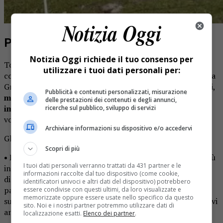
Promesse e binari morti
Notizia Oggi richiede il tuo consenso per
Torniamo alla questione centrale: perché in tutto il
utilizzare i tuoi dati personali per:
comprensorio Monterosa è possibile scendere in bici fino a
Gressoney e Champoluc su sentieri curati e alcuni dedicati,
Pubblicità e contenuti personalizzati, misurazione
mentre per tornare ad Alagna si è costretti a usare gli
delle prestazioni dei contenuti e degli annunci,
impianti?
Esiste un vero e proprio muro contro chi
ricerche sul pubblico, sviluppo di servizi
vorrebbe scendere su due ruote.
Archiviare informazioni su dispositivo e/o accedervi
Gli esempi di disinteresse si sprecano:
Scopri di più
• Mera-Rassa:
da anni il tratto ciclo-escursionistico, il più
I tuoi dati personali verranno trattati da 431 partner e le
interessante, è impraticabile per un breve segmento
informazioni raccolte dal tuo dispositivo (come cookie,
dissestato. Anni fa il presidente di Comunità Montana mi
identificatori univoci e altri dati del dispositivo) potrebbero
parlò informalmente di lavori in fase di appalto. Non è
essere condivise con questi ultimi, da loro visualizzate e
memorizzate oppure essere usate nello specifico da questo
successo nulla. Oggi sento le stesse promesse da altri nuovi
sito. Noi e i nostri partner potremmo utilizzare dati di
amministratori.
localizzazione esatti.
Elenco dei partner
.