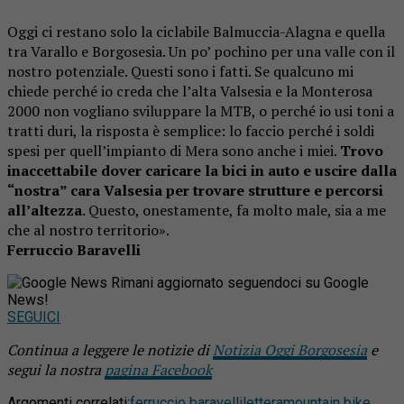
Oggi ci restano solo la ciclabile Balmuccia-Alagna e quella
tra Varallo e Borgosesia. Un po’ pochino per una valle con il
nostro potenziale. Questi sono i fatti. Se qualcuno mi
chiede perché io creda che l’alta Valsesia e la Monterosa
2000 non vogliano sviluppare la MTB, o perché io usi toni a
tratti duri, la risposta è semplice: lo faccio perché i soldi
spesi per quell’impianto di Mera sono anche i miei.
Trovo
inaccettabile dover caricare la bici in auto e uscire dalla
“nostra” cara Valsesia per trovare strutture e percorsi
all’altezza
. Questo, onestamente, fa molto male, sia a me
che al nostro territorio».
Ferruccio Baravelli
Rimani aggiornato seguendoci su Google
News!
SEGUICI
Continua a leggere le notizie di
Notizia Oggi Borgosesia
e
segui la nostra
pagina Facebook
Argomenti correlati:
ferruccio baravelli
lettera
mountain bike