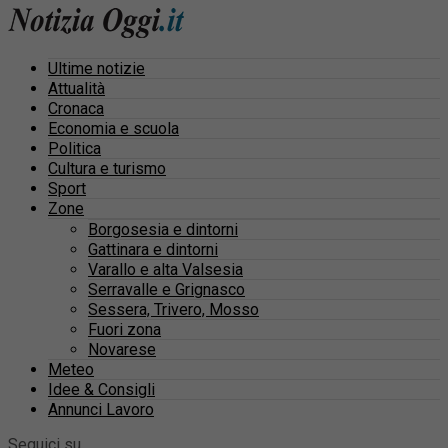
Ultime notizie
Attualità
Cronaca
Economia e scuola
Politica
Cultura e turismo
Sport
Zone
Borgosesia e dintorni
Gattinara e dintorni
Varallo e alta Valsesia
Serravalle e Grignasco
Sessera, Trivero, Mosso
Fuori zona
Novarese
Meteo
Idee & Consigli
Annunci Lavoro
Seguici su