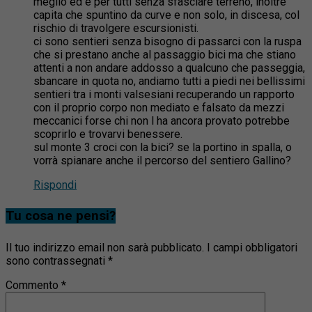
meglio ed è per tutti senza sfasciare terreno, inoltre
capita che spuntino da curve e non solo, in discesa, col
rischio di travolgere escursionisti.
ci sono sentieri senza bisogno di passarci con la ruspa
che si prestano anche al passaggio bici ma che stiano
attenti a non andare addosso a qualcuno che passeggia,
sbancare in quota no, andiamo tutti a piedi nei bellissimi
sentieri tra i monti valsesiani recuperando un rapporto
con il proprio corpo non mediato e falsato da mezzi
meccanici forse chi non l ha ancora provato potrebbe
scoprirlo e trovarvi benessere.
sul monte 3 croci con la bici? se la portino in spalla, o
vorrà spianare anche il percorso del sentiero Gallino?
Rispondi
Tu cosa ne pensi?
Il tuo indirizzo email non sarà pubblicato.
I campi obbligatori
sono contrassegnati
*
Commento
*