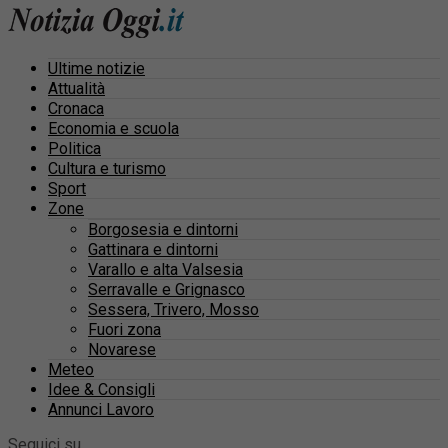
Ultime notizie
Attualità
Cronaca
Economia e scuola
Politica
Cultura e turismo
Sport
Zone
Borgosesia e dintorni
Gattinara e dintorni
Varallo e alta Valsesia
Serravalle e Grignasco
Sessera, Trivero, Mosso
Fuori zona
Novarese
Meteo
Idee & Consigli
Annunci Lavoro
Seguici su