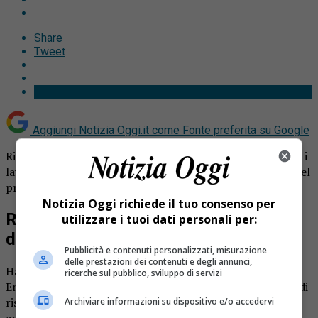
Share
Tweet
Aggiungi Notizia Oggi.it come
Fonte preferita su Google
Riaperto dopo i lavori l’ufficio postale di Varallo. Conclusi i
lavori di ristrutturazione, a breve saranno attivi i servizi del
progetto Polis.
Notizia Oggi richiede il tuo consenso per
Riaperto dopo i lavori l’ufficio postale
utilizzare i tuoi dati personali per:
di Varallo
Pubblicità e contenuti personalizzati, misurazione
delle prestazioni dei contenuti e degli annunci,
Ha riaperto al pubblico l’ufficio postale in piazza Vittorio
ricerche sul pubblico, sviluppo di servizi
Emanuele a Varallo. Il servizio era stato chiuso per lavori di
ristrutturazione: obiettivo è quello di accogliere, non
Archiviare informazioni su dispositivo e/o accedervi
appena saranno operativi, tutti i principali servizi della