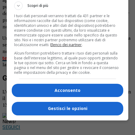
Scopri di più
pubblica amministrazione grazie al progetto “Polis – Casa
dei Servizi Digitali”, l’iniziativa ideata da Poste Italiane per
I tuoi dati personali verranno trattati da 431 partner e le
promuovere la coesione economica, sociale e territoriale
informazioni raccolte dal tuo dispositivo (come cookie,
identificatori univoci e altri dati del dispositivo) potrebbero
nei 7mila comuni con meno di 15mila abitanti d’Italia.
essere condivise con questi ultimi, da loro visualizzate e
memorizzate oppure essere usate nello specifico da questo
Una volta attivi i servizi, sarà possibile effettuare tutta una
sito. Noi e i nostri partner potremmo utilizzare dati di
serie di documenti e incombenze senza dover più recarsi
localizzazione esatti.
Elenco dei partner
.
nel capoluogo di Provincia. Gli sportelli
erano stati
Alcuni fornitori potrebbero trattare i tuoi dati personali sulla
temporaneamente trasferiti su un camper
, che hja
base dell'interesse legittimo, al quale puoi opporti gestendo
le tue opzioni qui sotto. Cerca un link in fondo a questa
lavorato per oltre quattro mesi come ufficio mobile.
pagina o nel menu del sito per gestire o revocare il consenso
nelle impostazioni della privacy e dei cookie.
Gli orari
Acconsento
L’ufficio postale di Varallo è a disposizione dei cittadini con
il consueto orario dal lunedì al venerdì dalle ore 8,20 alle
13,35 e il sabato dalle ore 8,20 alle ore 12,35.
Gestisci le opzioni
Rimani aggiornato seguendoci su Google
News!
SEGUICI