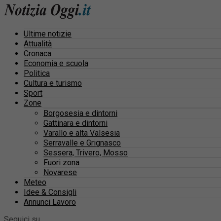
Ultime notizie
Attualità
Cronaca
Economia e scuola
Politica
Cultura e turismo
Sport
Zone
Borgosesia e dintorni
Gattinara e dintorni
Varallo e alta Valsesia
Serravalle e Grignasco
Sessera, Trivero, Mosso
Fuori zona
Novarese
Meteo
Idee & Consigli
Annunci Lavoro
Seguici su