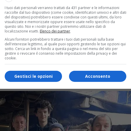
I tuoi dati personali verranno trattati da 431 partner e le informazioni
raccolte dal tuo dispositivo (come cookie, identificatori univoci e altri dati
del dispositivo) potrebbero essere condivise con questi ultimi, da loro
visualizzate e memorizzate oppure essere usate nello specifico da
questo sito. Noi e i nostri partner potremmo utilizzare dati di
localizzazione esatti.
Elenco dei partner
.
Alcuni fornitori potrebbero trattare i tuoi dati personali sulla base
e. Centinaia di persone a preparare e gustare il tradizionale m
dell'interesse legittimo, al quale puoi opporti gestendo le tue opzioni qui
sotto. Cerca un link in fondo a questa pagina o nel menu del sito per
gestire o revocare il consenso nelle impostazioni della privacy e dei
e accende il Carnevale
cookie.
davanti al vapore che sale dai calderoni. È il momento della pa
centro e le frazioni
, trasformando cortili, piazze e rioni in 
Gestisci le opzioni
Acconsento