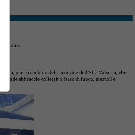
inestrone.
niccia, piatto simbolo del Carnevale dell’Alta Valsesia,
che
un grande abbraccio collettivo fatto di fuoco, mestoli e