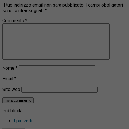
Il tuo indirizzo email non sarà pubblicato.
I campi obbligatori
sono contrassegnati
*
Commento
*
Nome
*
Email
*
Sito web
Pubblicità
I più visti