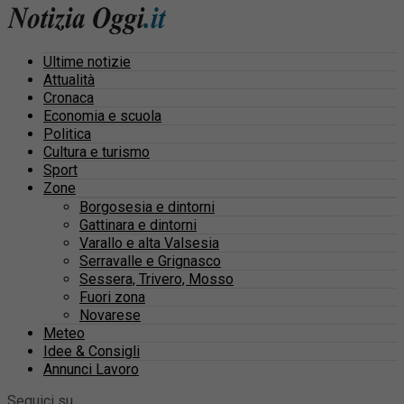
Ultime notizie
Attualità
Cronaca
Economia e scuola
Politica
Cultura e turismo
Sport
Zone
Borgosesia e dintorni
Gattinara e dintorni
Varallo e alta Valsesia
Serravalle e Grignasco
Sessera, Trivero, Mosso
Fuori zona
Novarese
Meteo
Idee & Consigli
Annunci Lavoro
Seguici su