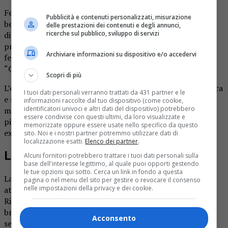
Festa per salutare l’anno che se ne va e per dare il
Pubblicità e contenuti personalizzati, misurazione
benvenuto a quello nuovo nella serata di oggi, sabato 31
delle prestazioni dei contenuti e degli annunci,
ricerche sul pubblico, sviluppo di servizi
dicembre, a Varallo. Dopo gli eventi dedicati al Natale, il
programma di “Varallo Christmas” prosegue infatti con i
Archiviare informazioni su dispositivo e/o accedervi
festeggiamenti del Capodanno in piazza. Questa sera sarà
“Capodanno in piazza dance party”.
Scopri di più
L’evento è a ingresso gratuito: si inizia alle 22 con la musica
I tuoi dati personali verranno trattati da 431 partner e le
e si prosegue fino al conto alla rovescia aspettando la
informazioni raccolte dal tuo dispositivo (come cookie,
identificatori univoci e altri dati del dispositivo) potrebbero
mezzanotte. Appuntamento nel salotto della città, in
essere condivise con questi ultimi, da loro visualizzate e
piazza Vittorio, con Radio Valsesia e 4Dance live music
memorizzate oppure essere usate nello specifico da questo
explosion.
sito. Noi e i nostri partner potremmo utilizzare dati di
localizzazione esatti.
Elenco dei partner
.
Le iniziative in città
Alcuni fornitori potrebbero trattare i tuoi dati personali sulla
base dell'interesse legittimo, al quale puoi opporti gestendo
le tue opzioni qui sotto. Cerca un link in fondo a questa
La serata propone anche varie iniziative collaterali nelle
pagina o nel menu del sito per gestire o revocare il consenso
nelle impostazioni della privacy e dei cookie.
attività cittadine che hanno aderito all’iniziativa.
Ristorazione con gli alpini di Morondo che offriranno vin
brûlé, cioccolata e bombardino. Prevista anche l’apertura
Acconsento
serale dell’ice park fino all’una di notte. La pista di