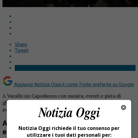
Share
Tweet
Aggiungi Notizia Oggi.it come
Fonte preferita su Google
A Varallo un Capodanno con musica, eventi e pista di
ghiaccio. Questa sera in piazza si fa festa con il “dance
party” con Radio Valsesia e 4Dance Live Music Explosion.
A Varallo un Capodanno con musica,
Notizia Oggi richiede il tuo consenso per
eventi e pista di ghiaccio
utilizzare i tuoi dati personali per: