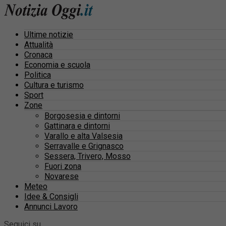
Ultime notizie
Attualità
Cronaca
Economia e scuola
Politica
Cultura e turismo
Sport
Zone
Borgosesia e dintorni
Gattinara e dintorni
Varallo e alta Valsesia
Serravalle e Grignasco
Sessera, Trivero, Mosso
Fuori zona
Novarese
Meteo
Idee & Consigli
Annunci Lavoro
Seguici su