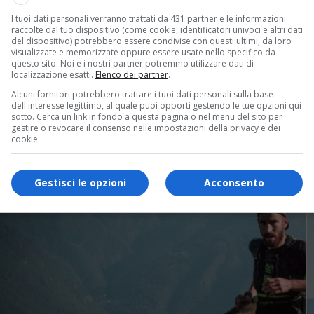
I tuoi dati personali verranno trattati da 431 partner e le informazioni
raccolte dal tuo dispositivo (come cookie, identificatori univoci e altri dati
del dispositivo) potrebbero essere condivise con questi ultimi, da loro
 domenica scorsa ha fatto il pieno di iscritti. Sono stati 230 i 
visualizzate e memorizzate oppure essere usate nello specifico da
zioni anti Coronavirus: niente rifornimenti lungo il percorso,
questo sito. Noi e i nostri partner potremmo utilizzare dati di
localizzazione esatti.
Elenco dei partner
.
09’ seguito da Alessandro Ferrarotti e Francesco Nicola del Cl
vanti ad Agnese Valz Gen de La Vetta Running in 2h 47′ 03” e 
Alcuni fornitori potrebbero trattare i tuoi dati personali sulla base
dell'interesse legittimo, al quale puoi opporti gestendo le tue opzioni qui
sotto. Cerca un link in fondo a questa pagina o nel menu del sito per
gestire o revocare il consenso nelle impostazioni della privacy e dei
cookie.
Gestisci le opzioni
Acconsento