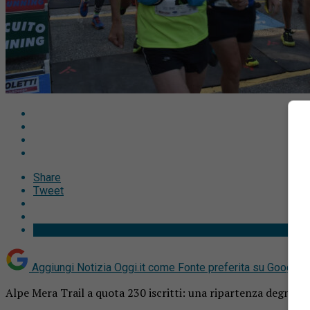
Share
Tweet
Aggiungi Notizia Oggi.it come
Fonte preferita su Google
Alpe Mera Trail a quota 230 iscritti: una ripartenza degna di