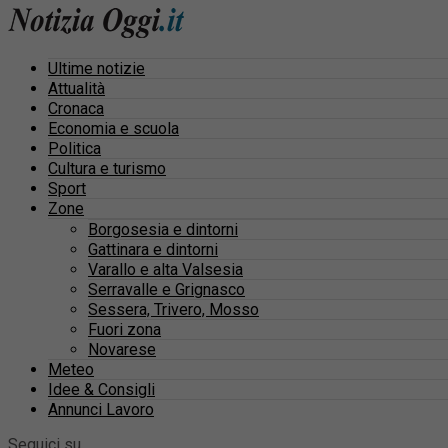
Ultime notizie
Attualità
Cronaca
Economia e scuola
Politica
Cultura e turismo
Sport
Zone
Borgosesia e dintorni
Gattinara e dintorni
Varallo e alta Valsesia
Serravalle e Grignasco
Sessera, Trivero, Mosso
Fuori zona
Novarese
Meteo
Idee & Consigli
Annunci Lavoro
Seguici su