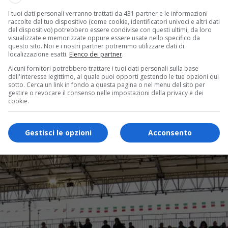
I tuoi dati personali verranno trattati da 431 partner e le informazioni
raccolte dal tuo dispositivo (come cookie, identificatori univoci e altri dati
del dispositivo) potrebbero essere condivise con questi ultimi, da loro
visualizzate e memorizzate oppure essere usate nello specifico da
questo sito. Noi e i nostri partner potremmo utilizzare dati di
localizzazione esatti.
Elenco dei partner
.
Alcuni fornitori potrebbero trattare i tuoi dati personali sulla base
clusiva della 97ma Adunata nazionale degli alpini.
La grande s
dell'interesse legittimo, al quale puoi opporti gestendo le tue opzioni qui
sotto. Cerca un link in fondo a questa pagina o nel menu del sito per
da via Roma, piazza De Ferrari e via XX Settembre, fino all’arri
gestire o revocare il consenso nelle impostazioni della privacy e dei
uelli del Biellese e del Novarese. Presenti anche il coro “Alpin 
cookie.
dunata, iniziata venerdì 8 maggio,
ha richiamato nel capoluogo
o per il futuro dell’Italia”, ha riassunto il senso della manifesta
Gestisci le opzioni
Acconsento