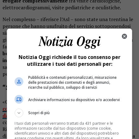
erogate complessivamente
fra visite cardiologiche,
elettrocardiogrammi, visite pediatriche e oculistiche.
Nel complesso – riferisce l’Asl – sono state una trentina le
persone che hanno usufruito del servizio sottoponendosi
sia alla visita del cardiologo sia dell’oculista durante la
giornata di mercoledì 17 dicembre, in cui l’ambulatorio ha
fatto tappa per la seconda volta a Cellio con Breia,
con a
bordo un cardiologo, un oculista e il personale
Notizia Oggi richiede il tuo consenso per
infermieristico
a supporto. Ci era già stato lo scorso
utilizzare i tuoi dati personali per:
sabato 6 dicembre offrendo visite ginecologiche e
pediatriche».
Pubblicità e contenuti personalizzati, misurazione
delle prestazioni dei contenuti e degli annunci,
“Servizio apprezzato dagli utenti”
ricerche sul pubblico, sviluppo di servizi
Archiviare informazioni su dispositivo e/o accedervi
«Con circa 230 prestazioni di screening erogate sinora
constatiamo con piacere che il servizio è apprezzato
Scopri di più
dalla popolazione
della Valsesia e della Valsessera –
commenta il direttore generale dell’Asl Vercelli, Marco
I tuoi dati personali verranno trattati da 431 partner e le
informazioni raccolte dal tuo dispositivo (come cookie,
Ricci –. Come abbiamo già avuto modo di spiegare si tratta
identificatori univoci e altri dati del dispositivo) potrebbero
di un’iniziativa sperimentale pensata per dare una risposta
essere condivise con questi ultimi, da loro visualizzate e