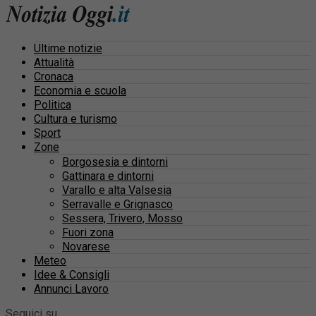
Ultime notizie
Attualità
Cronaca
Economia e scuola
Politica
Cultura e turismo
Sport
Zone
Borgosesia e dintorni
Gattinara e dintorni
Varallo e alta Valsesia
Serravalle e Grignasco
Sessera, Trivero, Mosso
Fuori zona
Novarese
Meteo
Idee & Consigli
Annunci Lavoro
Seguici su