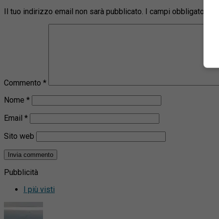
Il tuo indirizzo email non sarà pubblicato.
I campi obbligatori 
Commento
*
Nome
*
Email
*
Sito web
Pubblicità
I più visti