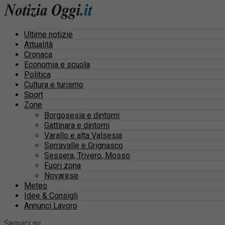
Ultime notizie
Attualità
Cronaca
Economia e scuola
Politica
Cultura e turismo
Sport
Zone
Borgosesia e dintorni
Gattinara e dintorni
Varallo e alta Valsesia
Serravalle e Grignasco
Sessera, Trivero, Mosso
Fuori zona
Novarese
Meteo
Idee & Consigli
Annunci Lavoro
Seguici su