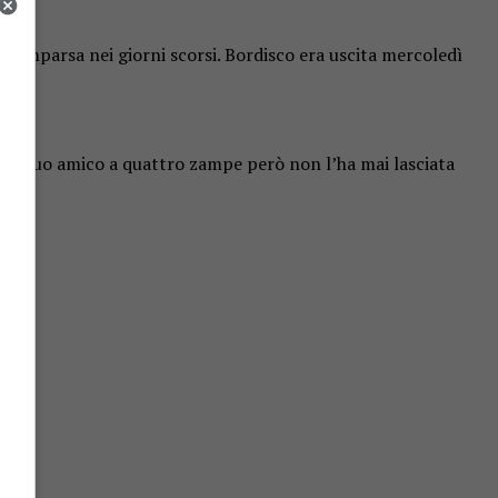
scomparsa nei giorni scorsi. Bordisco era uscita mercoledì
. Il suo amico a quattro zampe però non l’ha mai lasciata