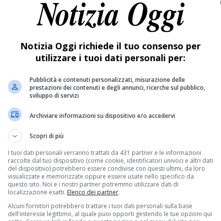
’anziana, hanno trovato anche un cane. Era quello della donna 
fatto ritorno a casa.
Notizia Oggi richiede il tuo consenso per
la spesa
utilizzare i tuoi dati personali per:
ntiero in cui stava camminando e nell’impatto ha perso la vita
Pubblicità e contenuti personalizzati, misurazione delle
prestazioni dei contenuti e degli annunci, ricerche sul pubblico,
sviluppo di servizi
s!
Archiviare informazioni su dispositivo e/o accedervi
ui la nostra
pagina Facebook
Scopri di più
I tuoi dati personali verranno trattati da 431 partner e le informazioni
raccolte dal tuo dispositivo (come cookie, identificatori univoci e altri dati
del dispositivo) potrebbero essere condivise con questi ultimi, da loro
visualizzate e memorizzate oppure essere usate nello specifico da
questo sito. Noi e i nostri partner potremmo utilizzare dati di
localizzazione esatti.
Elenco dei partner
.
Alcuni fornitori potrebbero trattare i tuoi dati personali sulla base
dell'interesse legittimo, al quale puoi opporti gestendo le tue opzioni qui