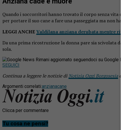
Anziana cade e muore
Quando i soccorritori hanno trovato il corpo senza vita dell
per portare il suo cane a fare una passeggiata ma non ha più 
LEGGI ANCHE
Valdilana anziana derubata mentre ritira 
Da una prima ricostruzione la donna pare sia scivolata dal se
sola.
Rimani aggiornato seguendoci su Google New
SEGUICI
Continua a leggere le notizie di
Notizia Oggi Borgosesia
e seg
Argomenti correlati:
anziana
cane
Clicca per commentare
Tu cosa ne pensi?