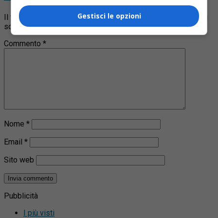
Gestisci le opzioni
Il tuo indirizzo email non sarà pubblicato.
I campi obbligatori
sono contrassegnati
*
Commento
*
Nome
*
Email
*
Sito web
Pubblicità
I più visti