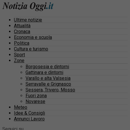
Ultime notizie
Attualità
Cronaca
Economia e scuola
Politica
Cultura e turismo
Sport
Zone
Borgosesia e dintorni
Gattinara e dintorni
Varallo e alta Valsesia
Serravalle e Grignasco
Sessera, Trivero, Mosso
Fuori zona
Novarese
Meteo
Idee & Consigli
Annunci Lavoro
Seguici su