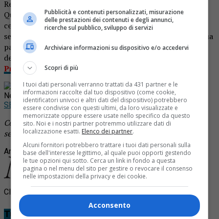
Repubblica, insieme agli altri “eroi del Covid” convocati al
Pubblicità e contenuti personalizzati, misurazione
Quirinale ieri mattina, martedì 20 ottobre 2020, una
delle prestazioni dei contenuti e degli annunci,
cerimonia trasmessa in diretta dalle telecamere di Rai 1 e
ricerche sul pubblico, sviluppo di servizi
seguita da tantissimi vercellesi, Olmo ha riportato sulla sua
pagina Facebo0k le varie fasi, compresa una diretta prima
Archiviare informazioni su dispositivo e/o accedervi
della solenne consegna. Maggiori dettagli su
PrimaVercelli.
Scopri di più
I tuoi dati personali verranno trattati da 431 partner e le
Rimani aggiornato seguendoci su Google
informazioni raccolte dal tuo dispositivo (come cookie,
News!
identificatori univoci e altri dati del dispositivo) potrebbero
SEGUICI
essere condivise con questi ultimi, da loro visualizzate e
memorizzate oppure essere usate nello specifico da questo
Continua a leggere le notizie di
Notizia Oggi Borgosesia
e
sito. Noi e i nostri partner potremmo utilizzare dati di
localizzazione esatti.
Elenco dei partner
.
segui la nostra
pagina Facebook
Alcuni fornitori potrebbero trattare i tuoi dati personali sulla
Argomenti correlati:
carlo olmo
base dell'interesse legittimo, al quale puoi opporti gestendo
le tue opzioni qui sotto. Cerca un link in fondo a questa
pagina o nel menu del sito per gestire o revocare il consenso
nelle impostazioni della privacy e dei cookie.
Clicca per commentare
Acconsento
Tu cosa ne pensi?