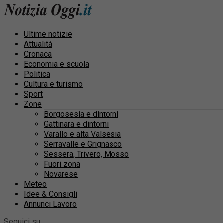
Ultime notizie
Attualità
Cronaca
Economia e scuola
Politica
Cultura e turismo
Sport
Zone
Borgosesia e dintorni
Gattinara e dintorni
Varallo e alta Valsesia
Serravalle e Grignasco
Sessera, Trivero, Mosso
Fuori zona
Novarese
Meteo
Idee & Consigli
Annunci Lavoro
Seguici su