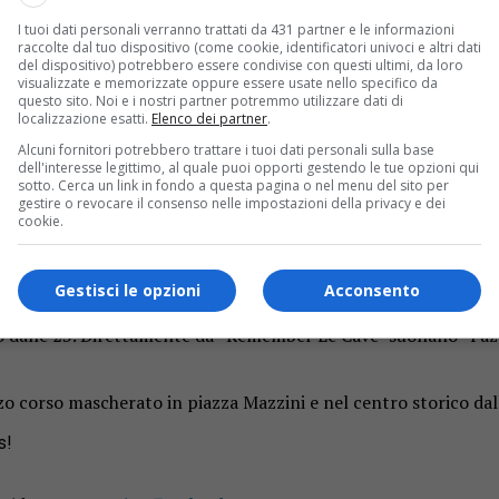
 Mazzini alle 15 proprio come negli anni passati. Ci sarà la pa
ovanni Regis.
I tuoi dati personali verranno trattati da 431 partner e le informazioni
raccolte dal tuo dispositivo (come cookie, identificatori univoci e altri dati
del dispositivo) potrebbero essere condivise con questi ultimi, da loro
visualizzate e memorizzate oppure essere usate nello specifico da
questo sito. Noi e i nostri partner potremmo utilizzare dati di
localizzazione esatti.
Elenco dei partner
.
o loco alle 21 con “Seugn… Speransi… Ricord”: immagini, musi
Alcuni fornitori potrebbero trattare i tuoi dati personali sulla base
à di
Borgosesia
e Menestrelli del Peru. Ingresso a offerta libera
dell'interesse legittimo, al quale puoi opporti gestendo le tue opzioni qui
sotto. Cerca un link in fondo a questa pagina o nel menu del sito per
gestire o revocare il consenso nelle impostazioni della privacy e dei
 24 con una serata tutta live con la Juke box band, venerdì 13 
cookie.
do corso mascherato a ingresso gratuito. Sarà proposta la sfil
Gestisci le opzioni
Acconsento
ce con i carri illuminati. Presentano Andrea Petrarca e Marco 
o dalle 23. Direttamente da “Remember Le Cave” suonano “Fazza
o corso mascherato in piazza Mazzini e nel centro storico dal
s!