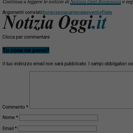
Continua a leggere le notizie di
Notizia Oggi Borgosesia
e seg
Argomenti correlati:
borgosesia
carnevale
eventi
sfilate
Clicca per commentare
Tu cosa ne pensi?
Il tuo indirizzo email non sarà pubblicato.
I campi obbligatori 
Commento
*
Nome
*
Email
*