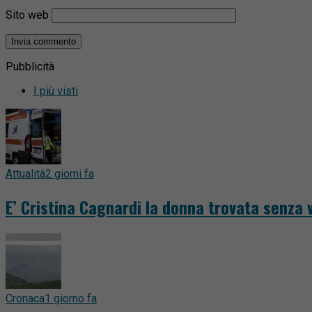
Sito web
Pubblicità
I più visti
Attualità
2 giorni fa
E’ Cristina Cagnardi la donna trovata senza v
Cronaca
1 giorno fa