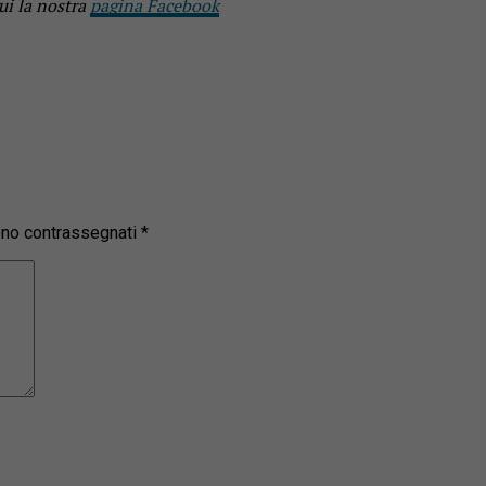
ui la nostra
pagina Facebook
sono contrassegnati
*