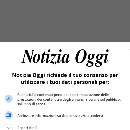
Notizia Oggi richiede il tuo consenso per
ne. Si parte oggi, venerdì 6 maggio con il Magunella Bierfest 
utilizzare i tuoi dati personali per:
Pubblicità e contenuti personalizzati, misurazione delle
prestazioni dei contenuti e degli annunci, ricerche sul pubblico,
on i Mascalzoni latini, a seguire Dj Bellafà, mentre sabato 7 m
sviluppo di servizi
 disposizione un ricco menù a base di porchetta, stinchi, wurst
Archiviare informazioni su dispositivo e/o accedervi
rizioni: sfilate dei carri a maggio
Scopri di più