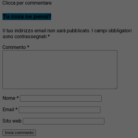
Clicca per commentare
Tu cosa ne pensi?
Il tuo indirizzo email non sarà pubblicato.
I campi obbligatori
sono contrassegnati
*
Commento
*
Nome
*
Email
*
Sito web