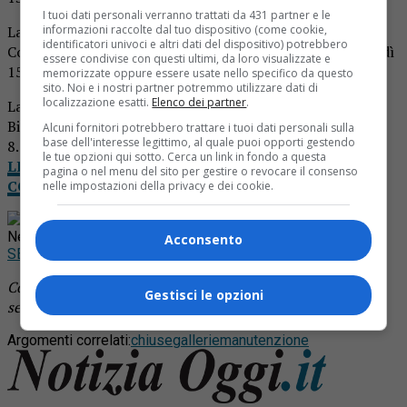
I tuoi dati personali verranno trattati da 431 partner e le
La galleria “Volpe” lungo la SP 232 Panoramica Zegna nei
informazioni raccolte dal tuo dispositivo (come cookie,
identificatori univoci e altri dati del dispositivo) potrebbero
Comuni di Quaregna Cerreto e Cossato sarà chiusa martedì
essere condivise con questi ultimi, da loro visualizzate e
15 dicembre 2020 dalle ore 8.00 alle ore 17.00.
memorizzate oppure essere usate nello specifico da questo
sito. Noi e i nostri partner potremmo utilizzare dati di
localizzazione esatti.
Elenco dei partner
.
La quattro gallerie della SP 338 variante Tangenziale Sud
Biella saranno chiuse giovedì 17 dicembre 2020 dalle ore
Alcuni fornitori potrebbero trattare i tuoi dati personali sulla
base dell'interesse legittimo, al quale puoi opporti gestendo
8.00 alle ore 17.00.
le tue opzioni qui sotto. Cerca un link in fondo a questa
LEGGI NOTIZIA OGGI DA CASA: IL TUO GIORNALE
pagina o nel menu del sito per gestire o revocare il consenso
COMPLETO IN VERSIONE DIGITALE
nelle impostazioni della privacy e dei cookie.
Rimani aggiornato seguendoci su Google
News!
Acconsento
SEGUICI
Continua a leggere le notizie di
Notizia Oggi Borgosesia
e
Gestisci le opzioni
segui la nostra
pagina Facebook
Argomenti correlati:
chiuse
gallerie
manutenzione