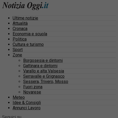
Ultime notizie
Attualità
Cronaca
Economia e scuola
Politica
Cultura e turismo
Sport
Zone
Borgosesia e dintorni
Gattinara e dintorni
Varallo e alta Valsesia
Serravalle e Grignasco
Sessera, Trivero, Mosso
Fuori zona
Novarese
Meteo
Idee & Consigli
Annunci Lavoro
Seguici su