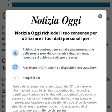
Aggiungi Notizia Oggi.it come
Fonte preferita su Google
Chiusura scuole da lunedì: studenti tornano in Dad. Il
mondo della scuola trema al sol pensiero della didattica a
Notizia Oggi richiede il tuo consenso per
distanza, ma pare che sia proprio questa la modalità con
utilizzare i tuoi dati personali per:
cui gli alunni dovranno cimentarsi a partire dalla prossima
settimana.
Pubblicità e contenuti personalizzati, misurazione
delle prestazioni dei contenuti e degli annunci,
ricerche sul pubblico, sviluppo di servizi
Chiusura scuole da lunedì: studenti
tornano in Dad
Archiviare informazioni su dispositivo e/o accedervi
Scopri di più
La chiusura delle scuole potrebbe essere la soluzione che da
lunedì entrerà in vigore in tutto il Piemonte.
La notizia
I tuoi dati personali verranno trattati da 431 partner e le
era inizia a girare nei giorni scorsi,
creando non poche
informazioni raccolte dal tuo dispositivo (come cookie,
identificatori univoci e altri dati del dispositivo) potrebbero
preoccupazioni tra famiglie e docenti. Ora questa ipotesi
essere condivise con questi ultimi, da loro visualizzate e
potrebbe tramutarsi in realtà a partire proprio da lunedì.
memorizzate oppure essere usate nello specifico da questo
Studenti e insegnanti dovranno dunque di nuovo accendere
sito. Noi e i nostri partner potremmo utilizzare dati di
localizzazione esatti.
Elenco dei partner
.
pc e tablet per portare avanti la formazione.