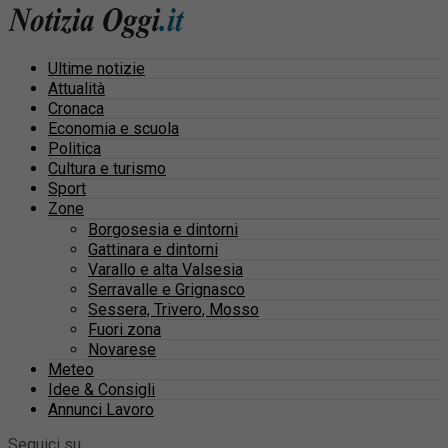
Ultime notizie
Attualità
Cronaca
Economia e scuola
Politica
Cultura e turismo
Sport
Zone
Borgosesia e dintorni
Gattinara e dintorni
Varallo e alta Valsesia
Serravalle e Grignasco
Sessera, Trivero, Mosso
Fuori zona
Novarese
Meteo
Idee & Consigli
Annunci Lavoro
Seguici su