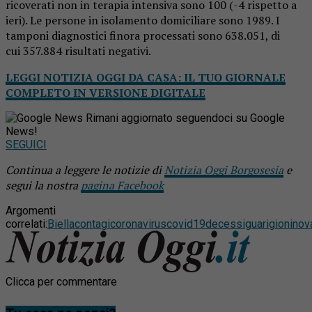
ricoverati non in terapia intensiva sono 100 (-4 rispetto a
ieri). Le persone in isolamento domiciliare sono 1989. I
tamponi diagnostici finora processati sono 638.051, di
cui 357.884 risultati negativi.
LEGGI NOTIZIA OGGI DA CASA: IL TUO GIORNALE
COMPLETO IN VERSIONE DIGITALE
Rimani aggiornato seguendoci su Google
News!
SEGUICI
Continua a leggere le notizie di
Notizia Oggi Borgosesia
e
segui la nostra
pagina Facebook
Argomenti
correlati:
Biella
contagi
coronavirus
covid19
decessi
guarigioni
nov
Clicca per commentare