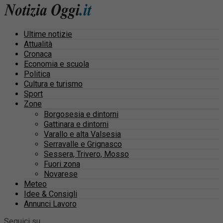
Ultime notizie
Attualità
Cronaca
Economia e scuola
Politica
Cultura e turismo
Sport
Zone
Borgosesia e dintorni
Gattinara e dintorni
Varallo e alta Valsesia
Serravalle e Grignasco
Sessera, Trivero, Mosso
Fuori zona
Novarese
Meteo
Idee & Consigli
Annunci Lavoro
Seguici su