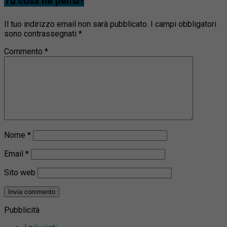
Tu cosa ne pensi?
Il tuo indirizzo email non sarà pubblicato.
I campi obbligatori
sono contrassegnati
*
Commento
*
Nome
*
Email
*
Sito web
Pubblicità