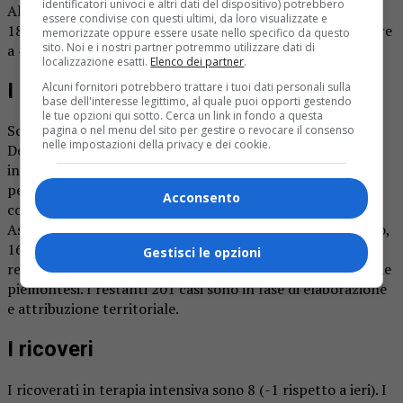
identificatori univoci e altri dati del dispositivo) potrebbero
Alessandria, 256 Asti, 208 Biella, 399 Cuneo, 374 Novara,
essere condivise con questi ultimi, da loro visualizzate e
1838 Torino, 224 Vercelli, 133 Verbano-Cusio-Ossola, oltre
memorizzate oppure essere usate nello specifico da questo
sito. Noi e i nostri partner potremmo utilizzare dati di
a 40 residenti fuori regione, ma deceduti in Piemonte.
localizzazione esatti.
Elenco dei partner
.
I contagi
Alcuni fornitori potrebbero trattare i tuoi dati personali sulla
base dell'interesse legittimo, al quale puoi opporti gestendo
le tue opzioni qui sotto. Cerca un link in fondo a questa
Sono 33.753 (+ 82 rispetto a ieri, di cui 59 asintomatici.
pagina o nel menu del sito per gestire o revocare il consenso
nelle impostazioni della privacy e dei cookie.
Degli 82 casi, 28 screening, 39 contatti di caso, 15 con
indagine in corso. I casi importati sono 14 su 82. ) i casi di
persone finora risultate positive al Covid-19 in Piemonte,
Acconsento
così suddivisi su base provinciale: 4255 Alessandria, 1935
Asti, 1096 Biella, 3244 Cuneo, 3125 Novara, 16.798 Torino,
1609 Vercelli, 1201 Verbano-Cusio-Ossola, oltre a 289
Gestisci le opzioni
residenti fuori regione, ma in carico alle strutture sanitarie
piemontesi. I restanti 201 casi sono in fase di elaborazione
e attribuzione territoriale.
I ricoveri
I ricoverati in terapia intensiva sono 8 (-1 rispetto a ieri). I