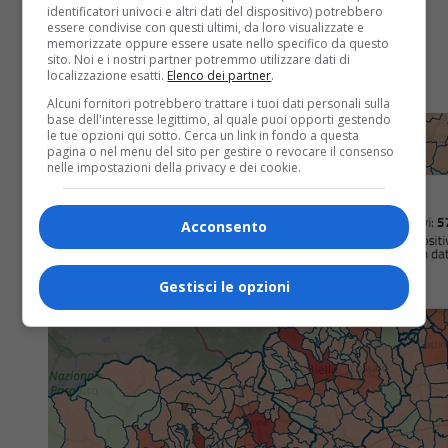
identificatori univoci e altri dati del dispositivo) potrebbero
Incidenza contagi: migliora Vercelli, peggiora Biella.
essere condivise con questi ultimi, da loro visualizzate e
Gli ultimi dati sono confortanti, ma ancora sopra la
memorizzate oppure essere usate nello specifico da questo
sito. Noi e i nostri partner potremmo utilizzare dati di
soglia critica. Incidenza contagi: migliora Vercelli,
localizzazione esatti.
Elenco dei partner
.
peggiora Biella Continua a ridursi...
Alcuni fornitori potrebbero trattare i tuoi dati personali sulla
base dell'interesse legittimo, al quale puoi opporti gestendo
le tue opzioni qui sotto. Cerca un link in fondo a questa
pagina o nel menu del sito per gestire o revocare il consenso
nelle impostazioni della privacy e dei cookie.
Acconsento
Gestisci le opzioni