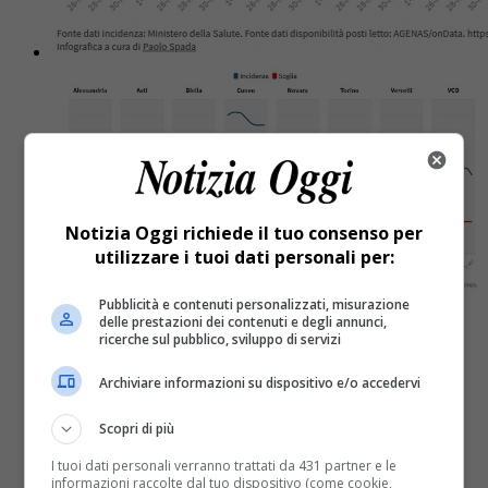
Notizia Oggi richiede il tuo consenso per
utilizzare i tuoi dati personali per:
Pubblicità e contenuti personalizzati, misurazione
delle prestazioni dei contenuti e degli annunci,
ricerche sul pubblico, sviluppo di servizi
Attualità
5 anni fa
Archiviare informazioni su dispositivo e/o accedervi
Incidenza contagi: migliora Vercelli,
Scopri di più
peggiora Biella
I tuoi dati personali verranno trattati da 431 partner e le
informazioni raccolte dal tuo dispositivo (come cookie,