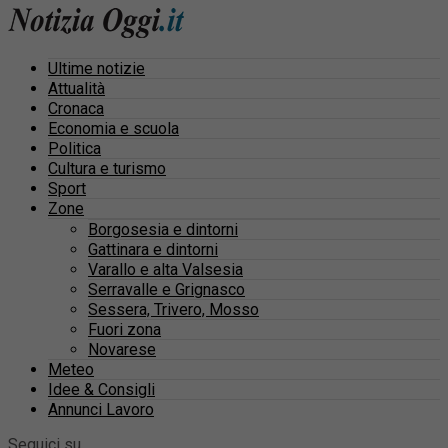
Ultime notizie
Attualità
Cronaca
Economia e scuola
Politica
Cultura e turismo
Sport
Zone
Borgosesia e dintorni
Gattinara e dintorni
Varallo e alta Valsesia
Serravalle e Grignasco
Sessera, Trivero, Mosso
Fuori zona
Novarese
Meteo
Idee & Consigli
Annunci Lavoro
Seguici su