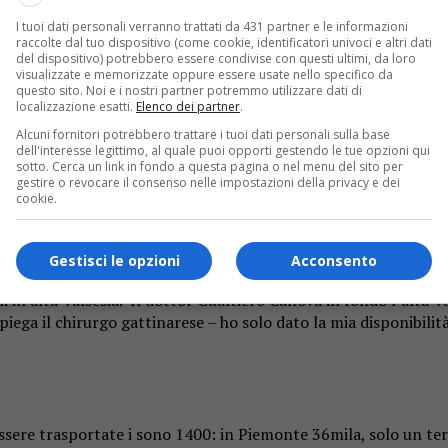
I tuoi dati personali verranno trattati da 431 partner e le informazioni
raccolte dal tuo dispositivo (come cookie, identificatori univoci e altri dati
del dispositivo) potrebbero essere condivise con questi ultimi, da loro
visualizzate e memorizzate oppure essere usate nello specifico da
questo sito. Noi e i nostri partner potremmo utilizzare dati di
localizzazione esatti.
Elenco dei partner
.
Alcuni fornitori potrebbero trattare i tuoi dati personali sulla base
dell'interesse legittimo, al quale puoi opporti gestendo le tue opzioni qui
sotto. Cerca un link in fondo a questa pagina o nel menu del sito per
gestire o revocare il consenso nelle impostazioni della privacy e dei
cookie.
Gestisci le opzioni
Acconsento
i in alta Valsesia.
Il dottor Gualtiero Canova in fondo l’
alta
V
iega il chirurgo gattinarese – ho solo dato la mia disponibilità
sere trasportate i sono 1400: in Piemonte 36mila, solo un terzo