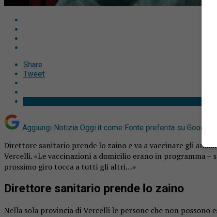
Share
Tweet
Aggiungi Notizia Oggi.it come
Fonte preferita su Google
Direttore sanitario prende lo zaino e va a vaccinare gli anzian
Vercelli. «Le vaccinazioni a domicilio erano in programma – sp
prossimo giro tocca a tutti gli altri…»
Direttore sanitario prende lo zaino
Nella sola provincia di Vercelli le persone che non possono es