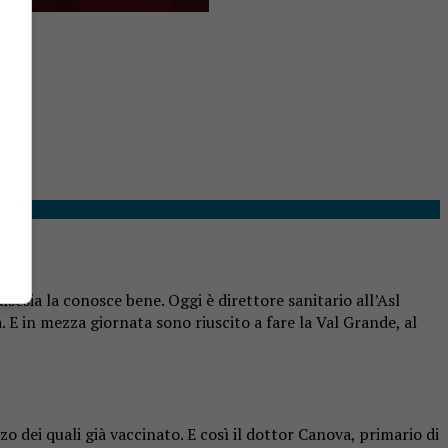
alsesia
la conosce bene. Oggi è
direttore
sanitario all’Asl
. E in mezza giornata sono riuscito a fare la Val Grande, al
 dei quali già vaccinato. E così il dottor Canova, primario di