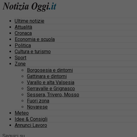
Ultime notizie
Attualità
Cronaca
Economia e scuola
Politica
Cultura e turismo
Sport
Zone
Borgosesia e dintorni
Gattinara e dintorni
Varallo e alta Valsesia
Serravalle e Grignasco
Sessera, Trivero, Mosso
Fuori zona
Novarese
Meteo
Idee & Consigli
Annunci Lavoro
Seguici su