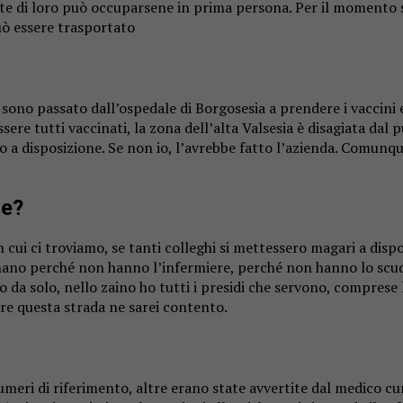
rte di loro può occuparsene in prima persona. Per il momento s
uò essere trasportato
ono passato dall’ospedale di Borgosesia a prendere i vaccini e
sere tutti vaccinati, la zona dell’
alta
Valsesia
è disagiata dal 
 a disposizione. Se non io, l’avrebbe fatto l’azienda. Comunque
re?
n cui ci troviamo, se tanti colleghi si mettessero magari a dis
inano perché non hanno l’infermiere, perché non hanno lo scud
 da solo, nello zaino ho tutti i presidi che servono, comprese
uire questa strada ne sarei contento.
numeri di riferimento, altre erano state avvertite dal medico c