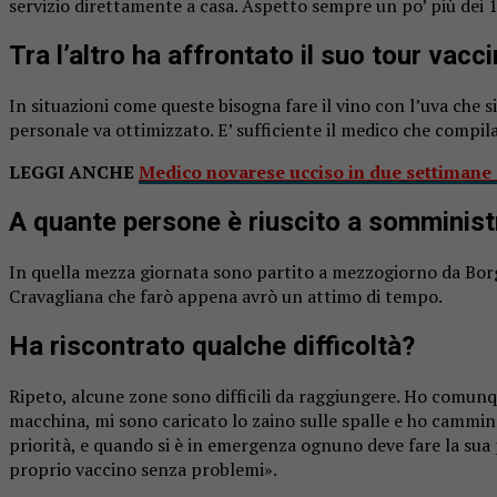
servizio direttamente a casa. Aspetto sempre un po’ più dei 15
Tra l’altro ha affrontato il suo tour vacci
In situazioni come queste bisogna fare il vino con l’uva che s
personale va ottimizzato. E’ sufficiente il medico che compila 
LEGGI ANCHE
Medico novarese ucciso in due settimane
A quante persone è riuscito a somministr
In quella mezza giornata sono partito a mezzogiorno da Borgo
Cravagliana che farò appena avrò un attimo di tempo.
Ha riscontrato qualche difficoltà?
Ripeto, alcune zone sono difficili da raggiungere. Ho comunq
macchina, mi sono caricato lo zaino sulle spalle e ho cammina
priorità, e quando si è in emergenza ognuno deve fare la sua p
proprio
vaccino
senza problemi».