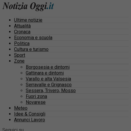
Ultime notizie
Attualità
Cronaca
Economia e scuola
Politica
Cultura e turismo
Sport
Zone
Borgosesia e dintorni
Gattinara e dintorni
Varallo e alta Valsesia
Serravalle e Grignasco
Sessera, Trivero, Mosso
Fuori zona
Novarese
Meteo
Idee & Consigli
Annunci Lavoro
Seguici su