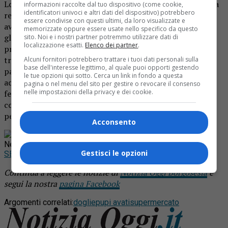
Lo spot pubblicitario di una nota catena di market diventa
informazioni raccolte dal tuo dispositivo (come cookie,
identificatori univoci e altri dati del dispositivo) potrebbero
realtà a Trino Vercellese, dove alla Coop una donna ha
essere condivise con questi ultimi, da loro visualizzate e
avuto le doglie proprio mentre si trovava a fare spesa tra
memorizzate oppure essere usate nello specifico da questo
gli scaffali del punto vendita. E come nello spot i primi a
sito. Noi e i nostri partner potremmo utilizzare dati di
localizzazione esatti.
Elenco dei partner
.
prestarle soccorso sono stati i commessi, che l’hanno
tranquillizzata, avvertendo l’ambulanza. La donna ha poi
Alcuni fornitori potrebbero trattare i tuoi dati personali sulla
base dell'interesse legittimo, al quale puoi opporti gestendo
partorito poco dopo all’ospedale di Casale Monferrato. E’
le tue opzioni qui sotto. Cerca un link in fondo a questa
accaduto qualche giorno fa. L’altro ieri alla Coop si è fatto
pagina o nel menu del sito per gestire o revocare il consenso
nelle impostazioni della privacy e dei cookie.
festa: è arrivata la 35enne Sakina Khtal con la famiglia e
con la piccola Jannat. E a loro sono stati regalati prodotti
per la prima infanzia per un valore di 100 euro.
Acconsento
Rimani aggiornato seguendoci su Google
News!
Gestisci le opzioni
SEGUICI
Continua a leggere le notizie di
Notizia Oggi Borgosesia
e
segui la nostra
pagina Facebook
Argomenti correlati:
doglie
pupi avati
supermercato