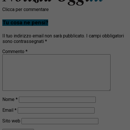
Clicca per commentare
Tu cosa ne pensi?
Il tuo indirizzo email non sarà pubblicato.
I campi obbligatori
sono contrassegnati
*
Commento
*
Nome
*
Email
*
Sito web