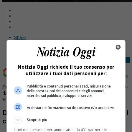
Share
Tweet
Notizia Oggi richiede il tuo consenso per
utilizzare i tuoi dati personali per:
Aggiungi Notizia Oggi.it come
Fonte preferita su Google
Doglie al supermercato, come nello spot televisivo firmato
Pubblicità e contenuti personalizzati, misurazione
delle prestazioni dei contenuti e degli annunci,
da Pupi Avati. E’ accaduto davvero in un market di Trino
ricerche sul pubblico, sviluppo di servizi
Vercellese.
Archiviare informazioni su dispositivo e/o accedervi
Doglie al supermercato, la soccorrono i
commessi
Scopri di più
I tuoi dati personali verranno trattati da 431 partner e le