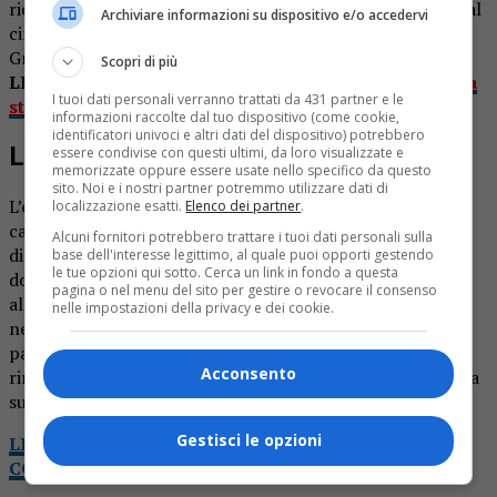
ricordate le indagini che hanno rivelato l’autore dei furti al
Archiviare informazioni su dispositivo e/o accedervi
cimitero a Gattinara, gli arresti degli spacciatori di
Grignasco, e gli autori di truffe agli anziani.
Scopri di più
LEGGI ANCHE:
Grignasco rinasce l’incubatoio dopo la
I tuoi dati personali verranno trattati da 431 partner e le
strage di pesci
informazioni raccolte dal tuo dispositivo (come cookie,
identificatori univoci e altri dati del dispositivo) potrebbero
Lotta alla droga
essere condivise con questi ultimi, da loro visualizzate e
memorizzate oppure essere usate nello specifico da questo
sito. Noi e i nostri partner potremmo utilizzare dati di
L’operazione “Valle sola” (condotta a Grignasco dai
localizzazione esatti.
Elenco dei partner
.
carabinieri della compagnia di Arona) ha permesso infatti
Alcuni fornitori potrebbero trattare i tuoi dati personali sulla
di mandare in carcere un 30enne e un 27enne, oltre ai
base dell'interesse legittimo, al quale puoi opporti gestendo
le tue opzioni qui sotto. Cerca un link in fondo a questa
domiciliari un altro 27enne sempre del posto, oltre
pagina o nel menu del sito per gestire o revocare il consenso
all’obbligo di dimora a un 22enne. L’accusa è di concorso
nelle impostazioni della privacy e dei cookie.
nello spaccio di stupefacenti sul territorio di Grignasco e
paesi limitrofi. Nel corso della perquisizione vennero
Acconsento
rinvenuti 950 grammi di marijuana pronta ad essere messa
sul mercato della droga, specie i giovanissimi.
Gestisci le opzioni
LEGGI NOTIZIA OGGI DA CASA: IL TUO GIORNALE
COMPLETO IN VERSIONE DIGITALE