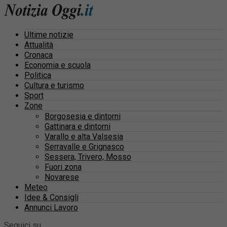
Ultime notizie
Attualità
Cronaca
Economia e scuola
Politica
Cultura e turismo
Sport
Zone
Borgosesia e dintorni
Gattinara e dintorni
Varallo e alta Valsesia
Serravalle e Grignasco
Sessera, Trivero, Mosso
Fuori zona
Novarese
Meteo
Idee & Consigli
Annunci Lavoro
Seguici su