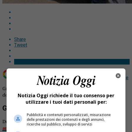
Share
Tweet
Aggiungi Notizia Oggi.it come
Fonte preferita su Google
Grignasco carabinieri premiati nel 206esimo anniversario
della nascita dell’Arma.
Notizia Oggi richiede il tuo consenso per
utilizzare i tuoi dati personali per:
Grignasco carabinieri premiati
Pubblicità e contenuti personalizzati, misurazione
delle prestazioni dei contenuti e degli annunci,
Durante la cerimonia per
festeggiare il 206esimo
ricerche sul pubblico, sviluppo di servizi
anniversario della nascita dell’Arma
sono state