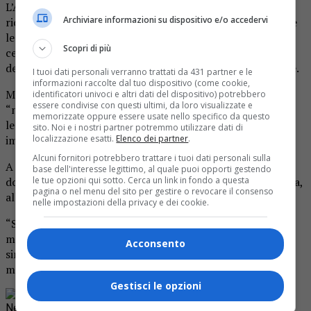
L’Agenzia ha motivato il proprio orientamento
Archiviare informazioni su dispositivo e/o accedervi
richiamandosi al decreto legge 66/2014, secondo cui tutte
le pubbliche amministrazioni devono tagliare del 50 per
Scopri di più
cento la spesa per locazioni passive, pena la decurtazione
dei capitoli di spesa correnti per una cifra corrispondente.
I tuoi dati personali verranno trattati da 431 partner e le
informazioni raccolte dal tuo dispositivo (come cookie,
Ma per le federazioni Cgil, Cisl e Uil ci troviamo di fronte
identificatori univoci e altri dati del dispositivo) potrebbero
essere condivise con questi ultimi, da loro visualizzate e
“non a un necessario assolvimento a precisi obblighi di
memorizzate oppure essere usate nello specifico da questo
legge ma a una chiara volontà di smantellamento di
sito. Noi e i nostri partner potremmo utilizzare dati di
importanti presidi di legalità sul territorio”.
localizzazione esatti.
Elenco dei partner
.
Alcuni fornitori potrebbero trattare i tuoi dati personali sulla
A tal proposito è già stato richiesto un confronto, che
base dell'interesse legittimo, al quale puoi opporti gestendo
dovrebbe tenersi nei primi giorni della prossima settimana,
le tue opzioni qui sotto. Cerca un link in fondo a questa
pagina o nel menu del sito per gestire o revocare il consenso
alla presenza del vertice dell’Agenzia Rossella Orlandi.
nelle impostazioni della privacy e dei cookie.
“Se la posizione della Orlandi non dovesse radicalmente
modificarsi – concludono i rappresentanti delle sigle
Acconsento
sindacali – attiveremo ogni forma di protesta e
mobilitazione”.
Gestisci le opzioni
Rimani aggiornato seguendoci su Google
News!