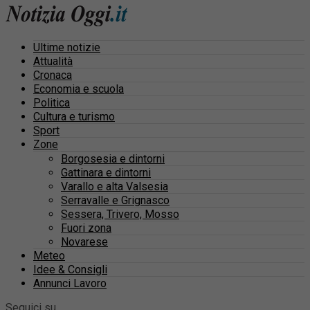
Ultime notizie
Attualità
Cronaca
Economia e scuola
Politica
Cultura e turismo
Sport
Zone
Borgosesia e dintorni
Gattinara e dintorni
Varallo e alta Valsesia
Serravalle e Grignasco
Sessera, Trivero, Mosso
Fuori zona
Novarese
Meteo
Idee & Consigli
Annunci Lavoro
Seguici su