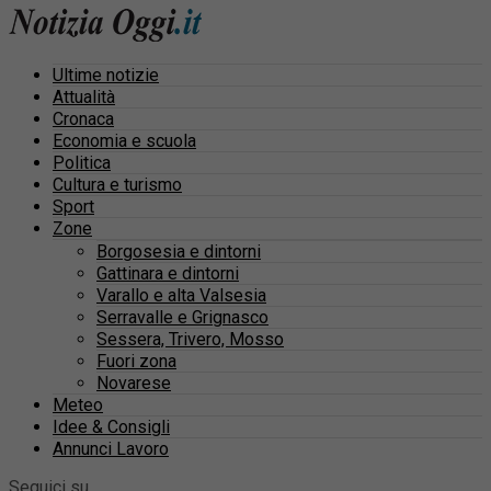
Ultime notizie
Attualità
Cronaca
Economia e scuola
Politica
Cultura e turismo
Sport
Zone
Borgosesia e dintorni
Gattinara e dintorni
Varallo e alta Valsesia
Serravalle e Grignasco
Sessera, Trivero, Mosso
Fuori zona
Novarese
Meteo
Idee & Consigli
Annunci Lavoro
Seguici su