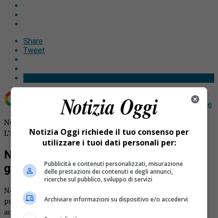
Share
Tweet
Aggiungi Notizia Oggi.it come
Fonte preferita su Google
Nuova multa per gli automobilisti che schizzano i pedoni.
Notizia Oggi richiede il tuo consenso per
L’iniziativa arriva da Arona.
utilizzare i tuoi dati personali per:
Nuova multa per gli automobilisti in
Pubblicità e contenuti personalizzati, misurazione
giornate di pioggia
delle prestazioni dei contenuti e degli annunci,
ricerche sul pubblico, sviluppo di servizi
Nel nuovo regolamento di polizia urbana di Arona c’è un
Archiviare informazioni su dispositivo e/o accedervi
punto che prevede una sanzione particolare. Gli
automobilisti che schizzano i pedoni in presenza di