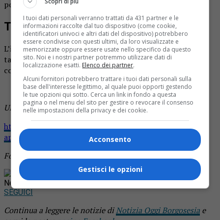
Scopri di più
pozzanghere rischieranno una sanzione da 50 a 300 euro.
I tuoi dati personali verranno trattati da 431 partner e le
Telegiornali nazionali
informazioni raccolte dal tuo dispositivo (come cookie,
identificatori univoci e altri dati del dispositivo) potrebbero
essere condivise con questi ultimi, da loro visualizzate e
L’idea lanciata ad Arona sembra unica in Italia e risulta
memorizzate oppure essere usate nello specifico da questo
sito. Noi e i nostri partner potremmo utilizzare dati di
talmente particolare che è stata anche presa in
localizzazione esatti.
Elenco dei partner
.
considerazione da alcuni telegiornali nazionali.
Alcuni fornitori potrebbero trattare i tuoi dati personali sulla
base dell'interesse legittimo, al quale puoi opporti gestendo
le tue opzioni qui sotto. Cerca un link in fondo a questa
pagina o nel menu del sito per gestire o revocare il consenso
Ulteriori approfondimenti
nelle impostazioni della privacy e dei cookie.
http://novaraoggi.it/attualita/arona-in-onda-su-studio-
aperto/
Acconsento
Foto d’archivio
Gestisci le opzioni
Rimani aggiornato seguendoci su Google
News!
SEGUICI
Continua a leggere le notizie di
Notizia Oggi Borgosesia
e