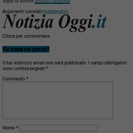
segui la nostra
pagina Facebook
Argomenti correlati:
multa
pedoni
Clicca per commentare
Tu cosa ne pensi?
Il tuo indirizzo email non sarà pubblicato.
I campi obbligatori
sono contrassegnati
*
Commento
*
Nome
*