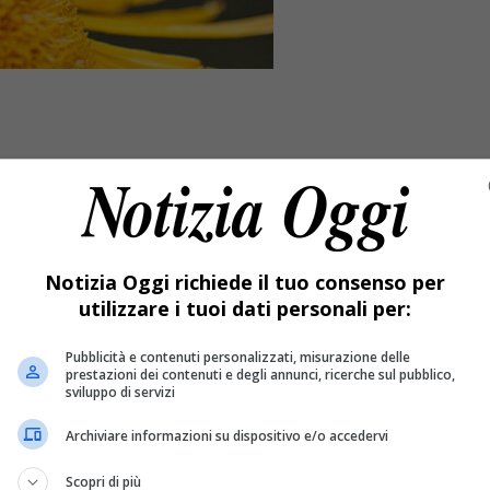
Notizia Oggi richiede il tuo consenso per
utilizzare i tuoi dati personali per:
Pubblicità e contenuti personalizzati, misurazione delle
prestazioni dei contenuti e degli annunci, ricerche sul pubblico,
izioni si chiuderanno alla fine di questa settimana.
sviluppo di servizi
Archiviare informazioni su dispositivo e/o accedervi
 fra due settimane. Le iscrizioni si chiudono questa settimana.
Scopri di più