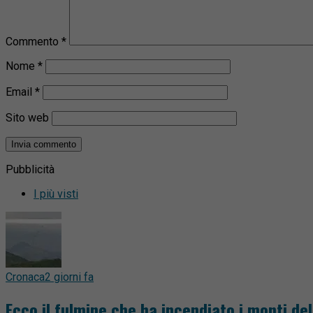
Commento
*
Nome
*
Email
*
Sito web
Pubblicità
I più visti
Cronaca
2 giorni fa
Ecco il fulmine che ha incendiato i monti del