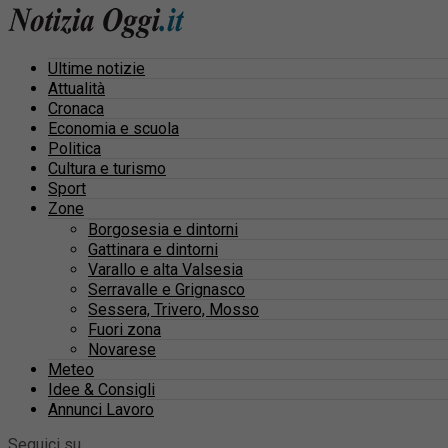
Ultime notizie
Attualità
Cronaca
Economia e scuola
Politica
Cultura e turismo
Sport
Zone
Borgosesia e dintorni
Gattinara e dintorni
Varallo e alta Valsesia
Serravalle e Grignasco
Sessera, Trivero, Mosso
Fuori zona
Novarese
Meteo
Idee & Consigli
Annunci Lavoro
Seguici su