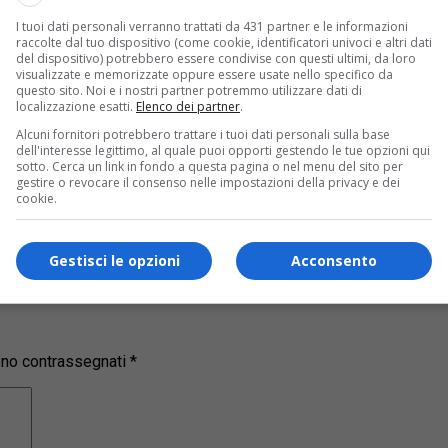
ne, si svolgerà con lezioni teoriche ospitate al salone Sterna (
I tuoi dati personali verranno trattati da 431 partner e le informazioni
ola dell’associazione a Doccio. Il corso richiede un minimo di 1
raccolte dal tuo dispositivo (come cookie, identificatori univoci e altri dati
o sabato ai numeri 349.2258.188 (Zoia E.), 015.762715 o 328. 66
del dispositivo) potrebbero essere condivise con questi ultimi, da loro
visualizzate e memorizzate oppure essere usate nello specifico da
questo sito. Noi e i nostri partner potremmo utilizzare dati di
s!
localizzazione esatti.
Elenco dei partner
.
Alcuni fornitori potrebbero trattare i tuoi dati personali sulla base
ui la nostra
pagina Facebook
dell'interesse legittimo, al quale puoi opporti gestendo le tue opzioni qui
sotto. Cerca un link in fondo a questa pagina o nel menu del sito per
gestire o revocare il consenso nelle impostazioni della privacy e dei
cookie.
Gestisci le opzioni
Acconsento
sono contrassegnati
*