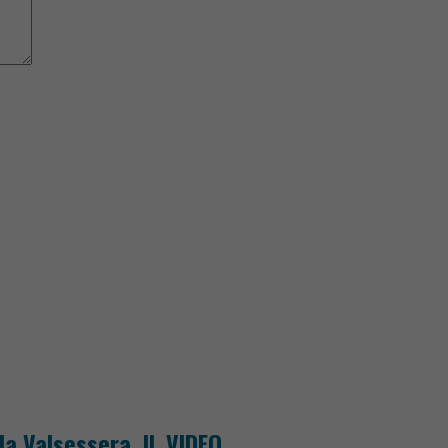
la Valsessera. IL VIDEO