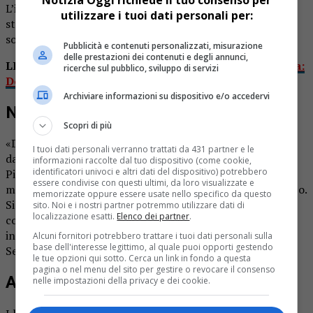
L’intervento previsto ha un costo di 200mila euro, ed è
utilizzare i tuoi dati personali per:
stato inserito tra i lavori urgenti approvati dopo il
sopralluogo alla presenza dei funzionari regionali.
Pubblicità e contenuti personalizzati, misurazione
delle prestazioni dei contenuti e degli annunci,
LEGGI ANCHE:
Quarona al Gabbio scogliera devastata:
ricerche sul pubblico, sviluppo di servizi
Doccio in pericolo
Archiviare informazioni su dispositivo e/o accedervi
Nove metri totali di scogliera
Scopri di più
«Dev’essere ripristinata l’intera scogliera trascinata via
I tuoi dati personali verranno trattati da 431 partner e le
dalla forza della corrente – spiega il sindaco Francesco
informazioni raccolte dal tuo dispositivo (come cookie,
identificatori univoci e altri dati del dispositivo) potrebbero
Pietrasanta -. La protezione avrà un’altezza di sei-sette
essere condivise con questi ultimi, da loro visualizzate e
metri e si svilupperà sottoterra per altri due metri e mezzo.
memorizzate oppure essere usate nello specifico da questo
Si è dovuto intervenire con rapidità prima che le
sito. Noi e i nostri partner potremmo utilizzare dati di
localizzazione esatti.
Elenco dei partner
.
conseguenze diventassero ancor più pesanti, visto che da
inizio ottobre la zona si trovava sprovvista di difesa dal
Alcuni fornitori potrebbero trattare i tuoi dati personali sulla
base dell'interesse legittimo, al quale puoi opporti gestendo
Sesia».
le tue opzioni qui sotto. Cerca un link in fondo a questa
pagina o nel menu del sito per gestire o revocare il consenso
Altri interventi in programma
nelle impostazioni della privacy e dei cookie.