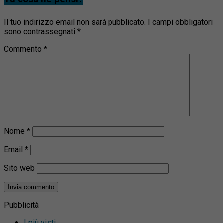
Il tuo indirizzo email non sarà pubblicato.
I campi obbligatori
sono contrassegnati
*
Commento
*
Nome
*
Email
*
Sito web
Pubblicità
I più visti