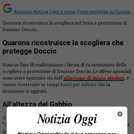
Aggiungi Notizia Oggi.it come
Fonte preferita su Google
Quarona ricostruisce la scogliera sul Sesia a protezione di
frazione Doccio.
Quarona ricostruisce la scogliera che
protegge Doccio
Sono in fase di realizzazione i lavori di ricostruzione della
scogliera a protezione di frazione Doccio. Le difese spondali
sono state spazzate via dall’
alluvione di inizio ottobre
, e
vanno ricostruite in tempi brevi per evitare che la
situazione si aggravi.
All’altezza del Gabbio
Il tratto di scogliera è quello all’altezza del viadotto della
“299” a tutela dell’area del Gabbio e della zona della chiesa
parrocchiale della frazione e del campetto da calcio.
Notizia Oggi richiede il tuo consenso per