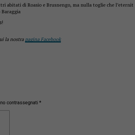
entri abitati di Roasio e Brusnengo, ma nulla toglie che l’ete
o Baraggia
s!
ui la nostra
pagina Facebook
sono contrassegnati
*