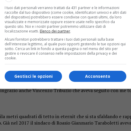
I tuoi dati personali verranno trattati da 431 partner e le informazioni
raccolte dal tuo dispositivo (come cookie, identificatori univoci e altri dati
del dispositivo) potrebbero essere condivise con questi ultimi, da loro
 la pubblicazione del bando da parte dell’Agenzia del Demanio è
visualizzate e memorizzate oppure essere usate nello specifico da
 abbiamo ricevuto comunicazione dell’Agenzia delle Entrate del
questo sito. Noi e i nostri partner potremmo utilizzare dati di
localizzazione esatti.
Elenco dei partner
.
 riprese le amministrazioni comunali avevano chiesto un inter
i bonifica ambientale delle coperture in amianto degli immobil
Alcuni fornitori potrebbero trattare i tuoi dati personali sulla base
dell'interesse legittimo, al quale puoi opporti gestendo le tue opzioni qui
ione lavori e 486.592,68 euro per oneri per l’attuazione dei pia
sotto. Cerca un link in fondo a questa pagina o nel menu del sito per
gestire o revocare il consenso nelle impostazioni della privacy e dei
cookie.
essere ormai pronti per l’avvio dei lavori – spiega il sindaco 
Gestisci le opzioni
Acconsento
amo atto con piacere dell’impegno da parte dell’Agenzia del Dem
prossimo passo: «L’Agenzia del Demanio sta valutano opportunità
ingrazio anche Vincenzo Tribuzio che aveva seguito con me tutto
mila metri quadrati di tetto in eternit che si sta sfaldando e r
 Già nel 2017 il sindaco di Roasio Gianmario Taraboletti aveva