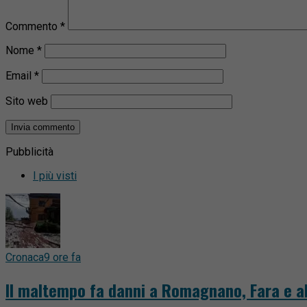
Commento
*
Nome
*
Email
*
Sito web
Pubblicità
I più visti
Cronaca
9 ore fa
Il maltempo fa danni a Romagnano, Fara e al