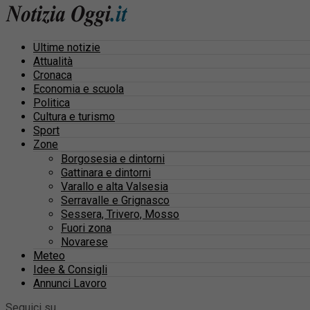
Ultime notizie
Attualità
Cronaca
Economia e scuola
Politica
Cultura e turismo
Sport
Zone
Borgosesia e dintorni
Gattinara e dintorni
Varallo e alta Valsesia
Serravalle e Grignasco
Sessera, Trivero, Mosso
Fuori zona
Novarese
Meteo
Idee & Consigli
Annunci Lavoro
Seguici su