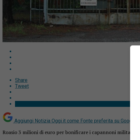
Share
Tweet
Aggiungi Notizia Oggi.it come
Fonte preferita su Google
Roasio 3 milioni di euro per bonificare i capannoni militari 