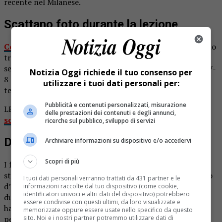
recente nel Milanese.
Scattano foto durante la lezione
Come riporta Prima Milano Ovest,
alcuni studenti hanno
trovato un nuovo modo per divertirsi. Alla scuola
secondaria di primo grado Simone da Corbetta, scattano 7-
Notizia Oggi richiede il tuo consenso per
8 sospensioni e il richiamo ad uno più responsabile delle
utilizzare i tuoi dati personali per:
tecnologie da parte di preside e docenti.
Pubblicità e contenuti personalizzati, misurazione
LEGGI ANCHE
Quarona boom di iscritti al servizio-
delle prestazioni dei contenuti e degli annunci,
scuola: quasi 60 per la Dad
ricerche sul pubblico, sviluppo di servizi
Dad
Archiviare informazioni su dispositivo e/o accedervi
Scopri di più
I fatti si sono verificati col ritorno in dad, quando alcuni
studenti, sparsi su più classi, hanno violato il regolamento
I tuoi dati personali verranno trattati da 431 partner e le
d’istituto che vieta, appunto, l’utilizzo dello smartphone
informazioni raccolte dal tuo dispositivo (come cookie,
identificatori univoci e altri dati del dispositivo) potrebbero
durante l’orario di lezione (sia in presenza o meno) e ne
essere condivise con questi ultimi, da loro visualizzate e
hanno approfittato per scattare foto e innescare un
memorizzate oppure essere usate nello specifico da questo
sito. Noi e i nostri partner potremmo utilizzare dati di
pericoloso circolo vizioso, sconfinando nel cyberbullismo.