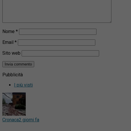
Nome
*
Email
*
Sito web
Pubblicità
I più visti
Cronaca
2 giorni fa