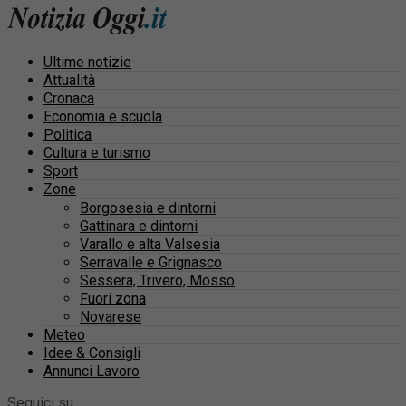
Ultime notizie
Attualità
Cronaca
Economia e scuola
Politica
Cultura e turismo
Sport
Zone
Borgosesia e dintorni
Gattinara e dintorni
Varallo e alta Valsesia
Serravalle e Grignasco
Sessera, Trivero, Mosso
Fuori zona
Novarese
Meteo
Idee & Consigli
Annunci Lavoro
Seguici su