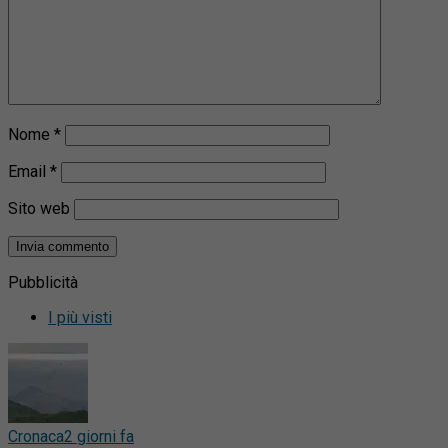
Nome
*
Email
*
Sito web
Pubblicità
I più visti
Cronaca
2 giorni fa