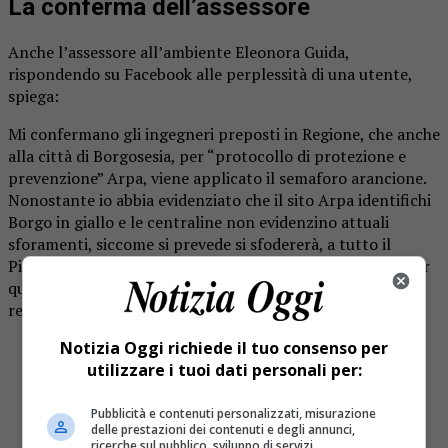
La conferma dell’assessore
Anche l’assessore all’ambiente Eleonora Guida,
rispondendo su Facebook alle perplessità di una utente,
spiega:
Mi confermano gli ingegneri preposti in Regione, che anche
alla città di Borgosesia, per “protocollo di protezione e
prevenzione” Arpa, viene applicato il semaforo arancione.
Nonostante io abbia evidenziato che il sito Arpa identifichi
Borgo in giallo e le centraline non evidenzino attuali
sforamenti, siccome si prevede si sfodererà, a tutto il
Piemonte è stato applicato, come minimo, l’arancione per
qualche giorno. Questo prevede tutta una serie di
restrizioni maggiori”.
Notizia Oggi richiede il tuo consenso per
utilizzare i tuoi dati personali per:
Pubblicità e contenuti personalizzati, misurazione
delle prestazioni dei contenuti e degli annunci,
ricerche sul pubblico, sviluppo di servizi