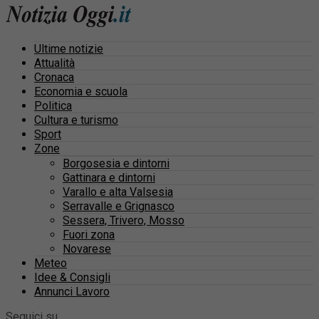
Ultime notizie
Attualità
Cronaca
Economia e scuola
Politica
Cultura e turismo
Sport
Zone
Borgosesia e dintorni
Gattinara e dintorni
Varallo e alta Valsesia
Serravalle e Grignasco
Sessera, Trivero, Mosso
Fuori zona
Novarese
Meteo
Idee & Consigli
Annunci Lavoro
Seguici su