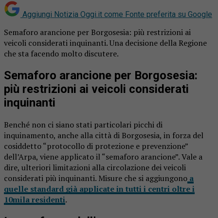
Aggiungi Notizia Oggi.it come
Fonte preferita su Google
Semaforo arancione per Borgosesia: più restrizioni ai
veicoli considerati inquinanti. Una decisione della Regione
che sta facendo molto discutere.
Semaforo arancione per Borgosesia:
più restrizioni ai veicoli considerati
inquinanti
Benché non ci siano stati particolari picchi di
inquinamento, anche alla città di Borgosesia, in forza del
cosiddetto “protocollo di protezione e prevenzione”
dell’Arpa, viene applicato il “semaforo arancione”. Vale a
dire, ulteriori limitazioni alla circolazione dei veicoli
considerati più inquinanti. Misure che si aggiungono
a
quelle standard già applicate in tutti i centri oltre i
10mila residenti
.