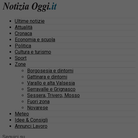
Ultime notizie
Attualità
Cronaca
Economia e scuola
Politica
Cultura e turismo
Sport
Zone
Borgosesia e dintorni
Gattinara e dintorni
Varallo e alta Valsesia
Serravalle e Grignasco
Sessera, Trivero, Mosso
Fuori zona
Novarese
Meteo
Idee & Consigli
Annunci Lavoro
Seguici su