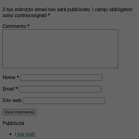
Il tuo indirizzo email non sarà pubblicato.
I campi obbligatori
sono contrassegnati
*
Commento
*
Nome
*
Email
*
Sito web
Pubblicità
I più visti