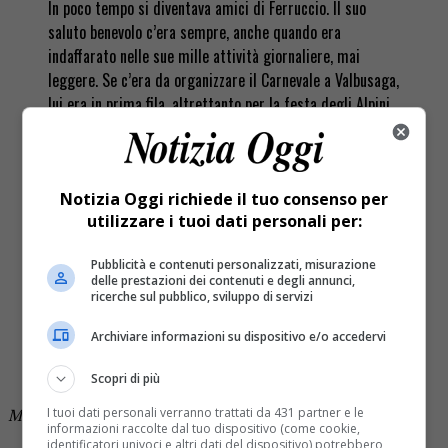
In poco tempo si diventava amici di Ferruccio. Il suo
saluto benevolo c’era sempre, anche quando era
indaffarato nelle sue mille attività giornaliere, mai
leggere. Se c’era da organizzare il Carnevale a Valbusaga,
lui era in prima fila, altrettanto per la festa degli Alpini
o la festa della birra.
Se cadeva qualche pianta sulla strada comunale, ci
pensava lui a liberarla. Se si rimaneva bloccati con la
Notizia Oggi richiede il tuo consenso per
neve, Ferruccio era pronto a trainare in sicurezza il
utilizzare i tuoi dati personali per:
malcapitato.
Pubblicità e contenuti personalizzati, misurazione
Sempre pronto, sempre benevolo, sempre amico, anche
delle prestazioni dei contenuti e degli annunci,
ricerche sul pubblico, sviluppo di servizi
se la vita con lui non era stata altrettanto generosa,
colpendolo per ben due volte negli affetti più cari. Buon
Archiviare informazioni su dispositivo e/o accedervi
viaggio Ferruccio, ti ritroveremo “Sindaco” in qualche
angolo del Paradiso.
Scopri di più
I tuoi dati personali verranno trattati da 431 partner e le
Marco Zantonelli
informazioni raccolte dal tuo dispositivo (come cookie,
identificatori univoci e altri dati del dispositivo) potrebbero