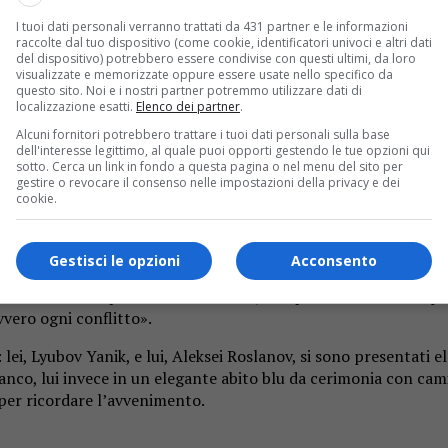
I tuoi dati personali verranno trattati da 431 partner e le informazioni
raccolte dal tuo dispositivo (come cookie, identificatori univoci e altri dati
del dispositivo) potrebbero essere condivise con questi ultimi, da loro
visualizzate e memorizzate oppure essere usate nello specifico da
questo sito. Noi e i nostri partner potremmo utilizzare dati di
localizzazione esatti.
Elenco dei partner
.
Alcuni fornitori potrebbero trattare i tuoi dati personali sulla base
a guerra. La cerimonia a Villa Paolotti davanti al sindaco Mari
dell'interesse legittimo, al quale puoi opporti gestendo le tue opzioni qui
sotto. Cerca un link in fondo a questa pagina o nel menu del sito per
gestire o revocare il consenso nelle impostazioni della privacy e dei
tinara l’amore sfida la guerra
cookie.
to è stato celebrato il matrimonio tra una donna ucraina e un 
Gestisci le opzioni
Acconsento
 unioni civili da quando sono sindaco, ma questa era davvero p
vero ogni conflitto».
 lei, Lyubov Yanik, e lui, Aleksei Roslanov, si sono presentati el
nco, lui invece in un elegante abito blu da cerimonia con camici
 per ricordare l’avvenimento.