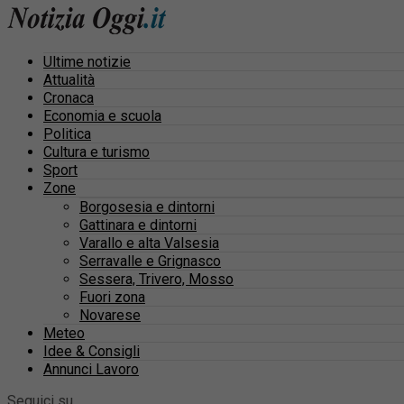
Ultime notizie
Attualità
Cronaca
Economia e scuola
Politica
Cultura e turismo
Sport
Zone
Borgosesia e dintorni
Gattinara e dintorni
Varallo e alta Valsesia
Serravalle e Grignasco
Sessera, Trivero, Mosso
Fuori zona
Novarese
Meteo
Idee & Consigli
Annunci Lavoro
Seguici su