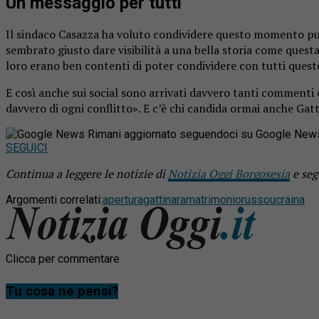
Un messaggio per tutti
Il sindaco Casazza ha voluto condividere questo momento pub
sembrato giusto dare visibilità a una bella storia come questa
loro erano ben contenti di poter condividere con tutti ques
E così anche sui social sono arrivati davvero tanti commenti e
davvero di ogni conflitto». E c’è chi candida ormai anche Gat
Rimani aggiornato seguendoci su Google New
SEGUICI
Continua a leggere le notizie di
Notizia Oggi Borgosesia
e seg
Argomenti correlati:
apertura
gattinara
matrimonio
russo
ucraina
Clicca per commentare
Tu cosa ne pensi?