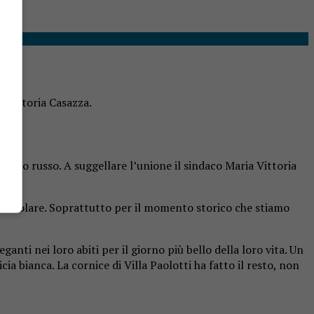
a Vittoria Casazza.
uomo russo. A suggellare l’unione il sindaco Maria Vittoria
articolare. Soprattutto per il momento storico che stiamo
eganti nei loro abiti per il giorno più bello della loro vita. Un
a bianca. La cornice di Villa Paolotti ha fatto il resto, non