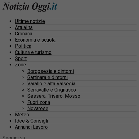
Ultime notizie
Attualità
Cronaca
Economia e scuola
Politica
Cultura e turismo
Sport
Zone
Borgosesia e dintorni
Gattinara e dintorni
Varallo e alta Valsesia
Serravalle e Grignasco
Sessera, Trivero, Mosso
Fuori zona
Novarese
Meteo
Idee & Consigli
Annunci Lavoro
Seguici su