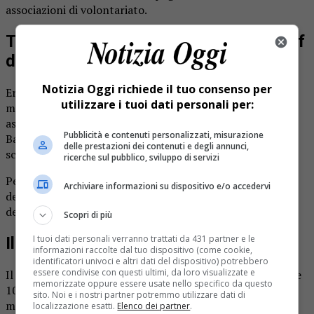
associazioni di volontariato.
Trivero lutto per Mariella Barberis, prof
di lettere alle medie
Notizia Oggi richiede il tuo consenso per
Era stata insegnante di lettere per molti anni alle scuole
utilizzare i tuoi dati personali per:
medie di Trivero Ronco. Ed era impegnata in varie
associazioni di volontariato. Il Triverese piange Mariella
Pubblicità e contenuti personalizzati, misurazione
Barberis Negra, 71 anni, morta a seguito di una malattia
delle prestazioni dei contenuti e degli annunci,
scoperta solo pochi mesi fa.
ricerche sul pubblico, sviluppo di servizi
Per anni era stata volontaria all’interno dell’Avis Trivero,
Archiviare informazioni su dispositivo e/o accedervi
dell’associazione Amici del santuario della Brughiera e
dell’associazione Delfino.
Scopri di più
I tuoi dati personali verranno trattati da 431 partner e le
Il funerale mercoledì mattina
informazioni raccolte dal tuo dispositivo (come cookie,
identificatori univoci e altri dati del dispositivo) potrebbero
essere condivise con questi ultimi, da loro visualizzate e
Il funerale sarà celebrato a Trivero mercoledì mattina alle
memorizzate oppure essere usate nello specifico da questo
10.30. Il rosario sarà celebrato nella serata di domani,
sito. Noi e i nostri partner potremmo utilizzare dati di
martedì 2 agosto, alle 20.
localizzazione esatti.
Elenco dei partner
.