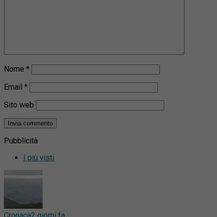
Nome
*
Email
*
Sito web
Pubblicità
I più visti
Cronaca
2 giorni fa