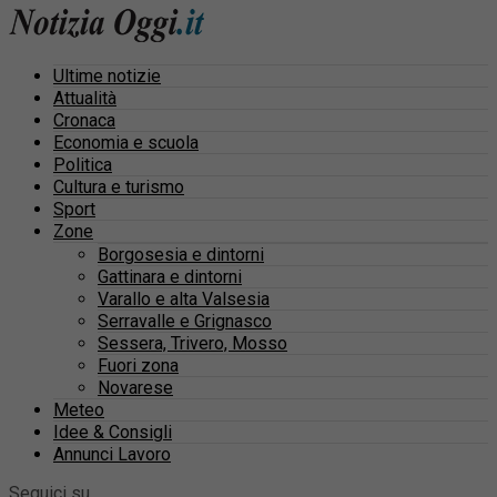
Ultime notizie
Attualità
Cronaca
Economia e scuola
Politica
Cultura e turismo
Sport
Zone
Borgosesia e dintorni
Gattinara e dintorni
Varallo e alta Valsesia
Serravalle e Grignasco
Sessera, Trivero, Mosso
Fuori zona
Novarese
Meteo
Idee & Consigli
Annunci Lavoro
Seguici su