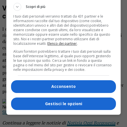
Valdilana emergenza sospende i
Scopri di più
concorsi
I tuoi dati personali verranno trattati da 431 partner e le
informazioni raccolte dal tuo dispositivo (come cookie,
identificatori univoci e altri dati del dispositivo) potrebbero
I due concorsi pubblici indetti dal Comune di Valdilana
essere condivise con questi ultimi, da loro visualizzate e
rimangono in sospeso causa Covid19. Si tratta di due posti
memorizzate oppure essere usate nello specifico da questo
sito. Noi e i nostri partner potremmo utilizzare dati di
da istruttore amministrativo (categoria professionale ) di
localizzazione esatti.
Elenco dei partner
.
cui uno da assegnare all’area demografica e uno da
Alcuni fornitori potrebbero trattare i tuoi dati personali sulla
assegnare all’area segreteria, affari generali, istruzione,
base dell'interesse legittimo, al quale puoi opporti gestendo
attività culturali, sport e asilo nido. Dopo la prima
le tue opzioni qui sotto. Cerca un link in fondo a questa
pagina o nel menu del sito per gestire o revocare il consenso
scrematura delle domande arrivate si era in attesa di
nelle impostazioni della privacy e dei cookie.
procedere con il test vero e proprio per poter stilare una
graduatoria. Ma l’ultimo Dpcm che ha tenuto il Piemonte
ancora arancione non ha dato ancora la possibilità di poter
Acconsento
prevedere una data per sostenere la prova.
Rimani aggiornato seguendoci su Google
Gestisci le opzioni
News!
SEGUICI
Continua a leggere le notizie di
Notizia Oggi Borgosesia
e