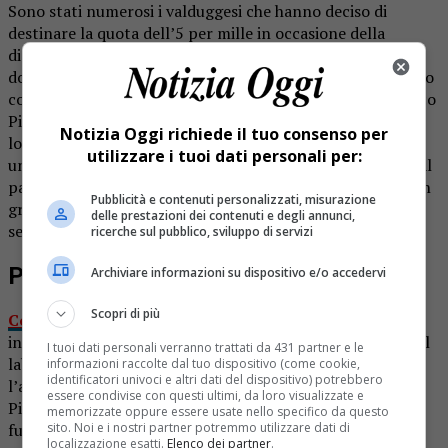
Sono stati numerosi i valduggesi che hanno deciso di
destinare la quota dell’5 per mille in occasione della
dichiarazione dei redditi: «Proprio in questo periodo
dobbiamo ringraziare la cittadinanza per avere contribuito
così generosamente all’ambulatorio – commenta il sindaco
Pier Luigi Prino -. In questi mesi così difficili tra epidemie,
Notizia Oggi richiede il tuo consenso per
lockdown e vicissitudini di ogni genere, ci è stato ancora
utilizzare i tuoi dati personali per:
una volta dimostrato l’attaccamento dei nostri cittadini al
paese che grazie all’aiuto di tutti ha saputo far fronte, con
Pubblicità e contenuti personalizzati, misurazione
grande dignità e forza, ad una situazione emergenziale
delle prestazioni dei contenuti e degli annunci,
senza precedenti».
ricerche sul pubblico, sviluppo di servizi
Per l’ambulatorio
Archiviare informazioni su dispositivo e/o accedervi
Scopri di più
Come gli scorsi anni
, anche questa volta i proventi
incassati dal 5 per mille verranno interamente destinati al
I tuoi dati personali verranno trattati da 431 partner e le
laboratorio analisi: «Da sempre abbiamo considerato
informazioni raccolte dal tuo dispositivo (come cookie,
identificatori univoci e altri dati del dispositivo) potrebbero
l’attività dell’ambulatorio analisi intestato all’ex sindaco
essere condivise con questi ultimi, da loro visualizzate e
Piercarlo Zanetti – prosegue il primo cittadino – come
memorizzate oppure essere usate nello specifico da questo
sito. Noi e i nostri partner potremmo utilizzare dati di
fulcro dei servizi sanitari offerti ai nostri cittadini,
localizzazione esatti.
Elenco dei partner
.