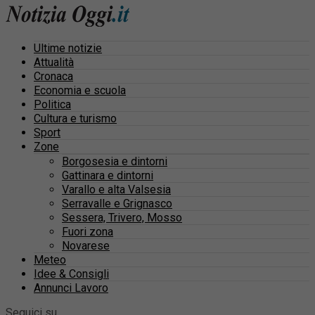
Ultime notizie
Attualità
Cronaca
Economia e scuola
Politica
Cultura e turismo
Sport
Zone
Borgosesia e dintorni
Gattinara e dintorni
Varallo e alta Valsesia
Serravalle e Grignasco
Sessera, Trivero, Mosso
Fuori zona
Novarese
Meteo
Idee & Consigli
Annunci Lavoro
Seguici su