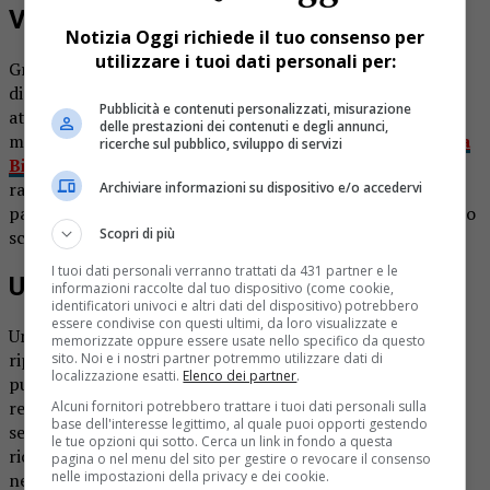
Valduggia regalo per gli anziani
Notizia Oggi richiede il tuo consenso per
utilizzare i tuoi dati personali per:
Gradite novità per la casa di riposo Santi Filippo e Giorgio
di Valduggia: l’associazione Sporteam ha donato alcune
Pubblicità e contenuti personalizzati, misurazione
attrezzature necessarie al benessere degli ospiti. Il
delle prestazioni dei contenuti e degli annunci,
materiale è stato offerto dal sodalizio in memoria di
Sonia
ricerche sul pubblico, sviluppo di servizi
Bisetti
,
Silvia Bertarella e Sara Migliore
, tre giovani
ragazze valduggesi scomparse prematuramente. In
Archiviare informazioni su dispositivo e/o accedervi
particolare sono stati donati alla struttura per anziani uno
Scopri di più
scaldavivande, cinque tavolini servitori e un tapis roulant.
I tuoi dati personali verranno trattati da 431 partner e le
Un dono importante
informazioni raccolte dal tuo dispositivo (come cookie,
identificatori univoci e altri dati del dispositivo) potrebbero
essere condivise con questi ultimi, da loro visualizzate e
Un gesto molto apprezzato dal personale della casa di
memorizzate oppure essere usate nello specifico da questo
riposo valduggese: «Ci ha fatto molto piacere, anche se
sito. Noi e i nostri partner potremmo utilizzare dati di
localizzazione esatti.
Elenco dei partner
.
purtroppo ricorda momenti dolorosi accaduti in paese. I
responsabili dello Sporteam ci avevano chiesto cosa
Alcuni fornitori potrebbero trattare i tuoi dati personali sulla
base dell'interesse legittimo, al quale puoi opporti gestendo
servisse per migliorare il servizio agli ospiti e ogni nostra
le tue opzioni qui sotto. Cerca un link in fondo a questa
richiesta si è concretizzata. Le attrezzature ricevute sono
pagina o nel menu del sito per gestire o revocare il consenso
nelle impostazioni della privacy e dei cookie.
necessarie per la cucina e per la palestra».