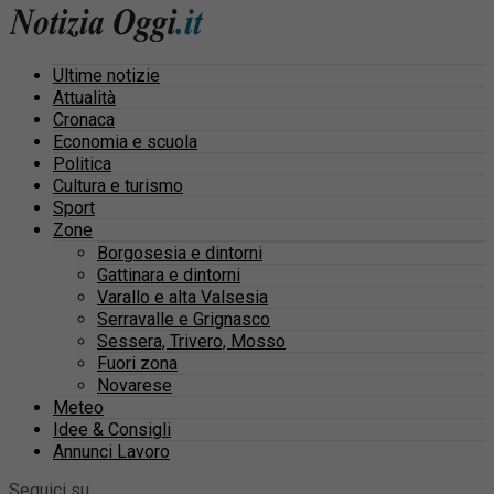
Ultime notizie
Attualità
Cronaca
Economia e scuola
Politica
Cultura e turismo
Sport
Zone
Borgosesia e dintorni
Gattinara e dintorni
Varallo e alta Valsesia
Serravalle e Grignasco
Sessera, Trivero, Mosso
Fuori zona
Novarese
Meteo
Idee & Consigli
Annunci Lavoro
Seguici su