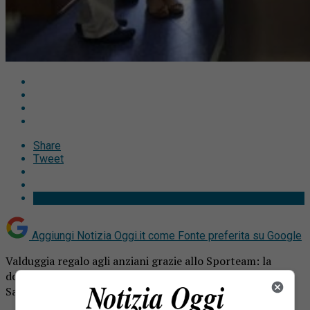
Share
Tweet
Aggiungi Notizia Oggi.it come
Fonte preferita su Google
Valduggia regalo agli anziani grazie allo Sporteam: la
donazione in memoria di Sonia Bisetti, Silvia Bertarella e
Sara Migliore.