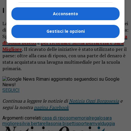
I tornei
Acconsento
La decisione di omaggiare la casa di riposo è legata ai tornei
di calcio proposti lo scorso anno dall’associazione sportiva:
Gestisci le opzioni
Sporteam ha organizzato trofei estivi di calcio
in memoria
di Sonia Bisetti
e
per ricordare Silvia Bertarella e Sara
Migliore
. Il ricavato delle iniziative è stato utilizzato per il
paese: oltre alla casa di riposo, con una parte del denaro è
stata acquistata una lavagna multimediale per la scuola
primaria.
Rimani aggiornato seguendoci su Google
News!
SEGUICI
Continua a leggere le notizie di
Notizia Oggi Borgosesia
e
segui la nostra
pagina Facebook
Argomenti correlati:
casa di riposo
memorial
regalo
sara
migliore
silvia bertarella
sonia bisetti
sporteam
valduggia