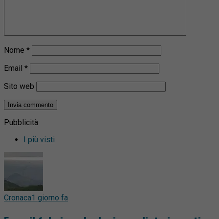
Nome
*
Email
*
Sito web
Pubblicità
I più visti
Cronaca
1 giorno fa