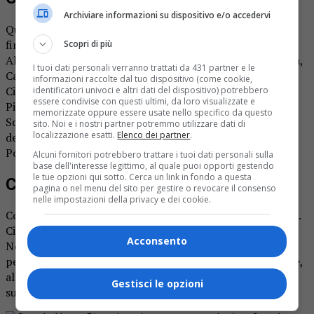
Archiviare informazioni su dispositivo e/o accedervi
Questi i Comuni che potranno beneficiare di interventi
finanziati con le Aree Interne. Sono 36 in tutto: Ailoche,
Scopri di più
Alagna, Alto Sermenza, Balmuccia, Boccioleto, Borgosesia,
I tuoi dati personali verranno trattati da 431 partner e le
Campertogno, Carcoforo, Cellio con Breia, Cervatto,
informazioni raccolte dal tuo dispositivo (come cookie,
Civiasco, Cravagliana, Fobello, Guardabosone, Mollia, Pila,
identificatori univoci e altri dati del dispositivo) potrebbero
essere condivise con questi ultimi, da loro visualizzate e
Piode, Postua, Quarona, Rassa, Rimella, Rossa, Scopa,
memorizzate oppure essere usate nello specifico da questo
Scopello, Valduggia, Varallo, Vocca, cui si aggiungono i 9
sito. Noi e i nostri partner potremmo utilizzare dati di
localizzazione esatti.
Elenco dei partner
.
del Biellese e cioè Caprile, Coggiola, Crevacuore, Curino,
Portula, Pray, Sostegno, Valdilana e Villa del Bosco.
Alcuni fornitori potrebbero trattare i tuoi dati personali sulla
base dell'interesse legittimo, al quale puoi opporti gestendo
le tue opzioni qui sotto. Cerca un link in fondo a questa
Che cosa si potrà fare
pagina o nel menu del sito per gestire o revocare il consenso
nelle impostazioni della privacy e dei cookie.
Come detto, l’utilizzo dei fondi deve deciderlo il territorio.
Cirio ieri ha portato l’esempio della linea ferroviaria
Acconsento
Novara-Varallo che da anni attende un rilancio. Ma si può
pensare anche a infrastrutture per i collegamenti Interne,
alla sanità, a progetti per la socio-assistenza, ai trasporti
Gestisci le opzioni
su strada. Adesso la palla passa ai sindaci.