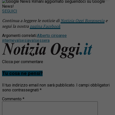
Rimani aggiornato seguendoci su Google
News!
SEGUICI
Continua a leggere le notizie di
Notizia Oggi Borgosesia
e
segui la nostra
pagina Facebook
Argomenti correlati:
Alberto cirio
aree
interne
valsesia
valsessera
Clicca per commentare
Tu cosa ne pensi?
Il tuo indirizzo email non sarà pubblicato.
I campi obbligatori
sono contrassegnati
*
Commento
*