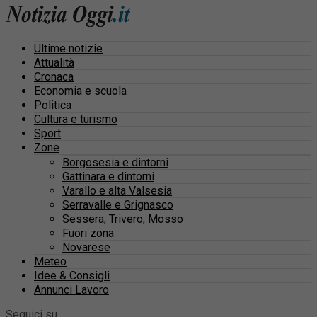
Ultime notizie
Attualità
Cronaca
Economia e scuola
Politica
Cultura e turismo
Sport
Zone
Borgosesia e dintorni
Gattinara e dintorni
Varallo e alta Valsesia
Serravalle e Grignasco
Sessera, Trivero, Mosso
Fuori zona
Novarese
Meteo
Idee & Consigli
Annunci Lavoro
Seguici su