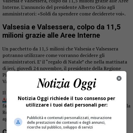
Valsesia e Valsessera, colpo da 11,5 milioni grazie alle Aree
Interne. L’annuncio del presidente Alberto Cirio agli
amministratori: «Soldi da spendere come deciderete voi».
Valsesia e Valsessera, colpo da 11,5
milioni grazie alle Aree Interne
Un pacchetto da 11,5 milioni che Valsesia e Valsessera
potranno utilizzare come vorranno decidere gli
amministratori. E’ il “regalo di Natale” che nella mattinata
di ieri, giovedì 24 novembre, il presidente della Regione
Piemonte Alberto Cirio ha annunciato ai sindaci riuniti a
Varallo.
Il tesoretto
è stato messo insieme grazie al progetto
Notizia Oggi richiede il tuo consenso per
Aree Interne
, una misura che consente finanziamenti a
utilizzare i tuoi dati personali per:
favore di un determinato territorio e che raduna fondi della
Regione, del Fondo sociale europeo e del Fondo europeo
Pubblicità e contenuti personalizzati, misurazione
agricolo per lo sviluppo rurale.
delle prestazioni dei contenuti e degli annunci,
ricerche sul pubblico, sviluppo di servizi
Chi ne potrà beneficiare