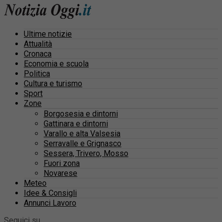
Ultime notizie
Attualità
Cronaca
Economia e scuola
Politica
Cultura e turismo
Sport
Zone
Borgosesia e dintorni
Gattinara e dintorni
Varallo e alta Valsesia
Serravalle e Grignasco
Sessera, Trivero, Mosso
Fuori zona
Novarese
Meteo
Idee & Consigli
Annunci Lavoro
Seguici su