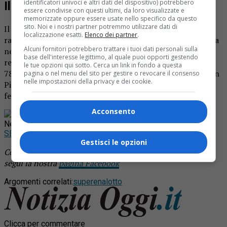
identificatori univoci e altri dati del dispositivo) potrebbero
Il Jackpot si alza
essere condivise con questi ultimi, da loro visualizzate e
memorizzate oppure essere usate nello specifico da questo
sito. Noi e i nostri partner potremmo utilizzare dati di
Il Jackpot nel frattempo, riferisce Agipronews, ha
localizzazione esatti.
Elenco dei partner
.
raggiunto i 114,9 milioni di euro, la quinta vincita più ricca
Alcuni fornitori potrebbero trattare i tuoi dati personali sulla
nella storia del concorso. La sestina esatta è stata
base dell'interesse legittimo, al quale puoi opporti gestendo
realizzata l’ultima volta l’1 agosto dello scorso anno, con
le tue opzioni qui sotto. Cerca un link in fondo a questa
78 milioni finiti a Caorle, in provincia di Venezia, mentre in
pagina o nel menu del sito per gestire o revocare il consenso
nelle impostazioni della privacy e dei cookie.
Piemonte il 6 manca dal 2011, quando il 7 gennaio si
festeggiò con 13,5 milioni di euro a Castellazzo Bormida.
Acconsento
Rimani aggiornato seguendoci su Google
News!
SEGUICI
Gestisci le opzioni
Continua a leggere le notizie di
Notizia Oggi Borgosesia
e
segui la nostra
pagina Facebook
Argomenti correlati:
superenalotto
Clicca per commentare