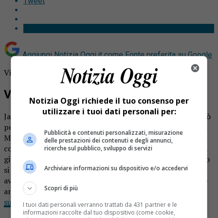
Tweet
Aggiungi Notizia Oggi.it come
Fonte preferita su Google
Vincita Superenalotto quasi da record in Piemonte.
Vincita Superenalotto a Magliano Alpi
Notizia Oggi richiede il tuo consenso per
utilizzare i tuoi dati personali per:
Jackpot del Superenalotto sfiorato in Piemonte, dove però
per l’ultimo concorso si registra un poker di 5. Tripletta a
Pubblicità e contenuti personalizzati, misurazione
Magliano Alpi, in provincia di Cuneo, con un premio
delle prestazioni dei contenuti e degli annunci,
complessivo che sfiora i 45mila euro grazie a una schedina
ricerche sul pubblico, sviluppo di servizi
giocata nella Tabaccheria di via Langhe 6, mentre a Torino
Archiviare informazioni su dispositivo e/o accedervi
si festeggia con 14mila euro con la giocata vincente
avvenuta nella Tabaccheria Cattin. Lo scorso anno invece
Scopri di più
anche a Gattinara era arrivata una bella sorpresa dal
superenalotto
.
I tuoi dati personali verranno trattati da 431 partner e le
informazioni raccolte dal tuo dispositivo (come cookie,