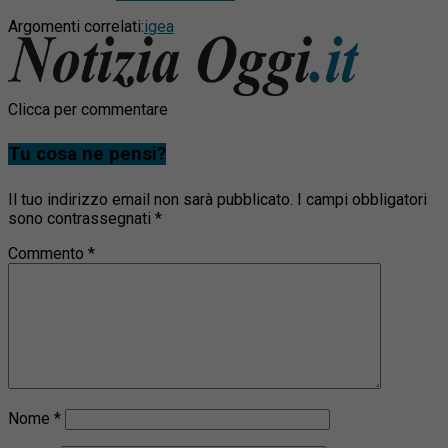
Argomenti correlati:
igea
Clicca per commentare
Tu cosa ne pensi?
Il tuo indirizzo email non sarà pubblicato.
I campi obbligatori
sono contrassegnati
*
Commento
*
Nome
*