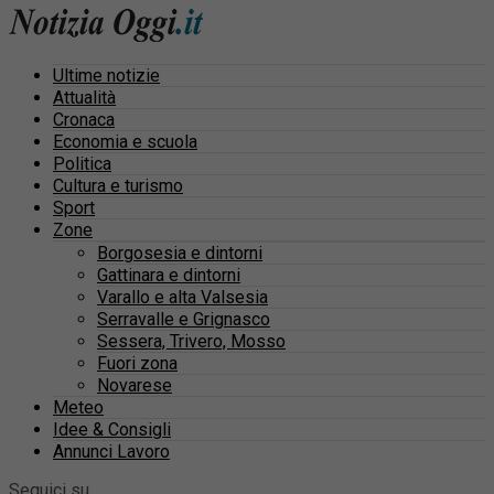
Ultime notizie
Attualità
Cronaca
Economia e scuola
Politica
Cultura e turismo
Sport
Zone
Borgosesia e dintorni
Gattinara e dintorni
Varallo e alta Valsesia
Serravalle e Grignasco
Sessera, Trivero, Mosso
Fuori zona
Novarese
Meteo
Idee & Consigli
Annunci Lavoro
Seguici su