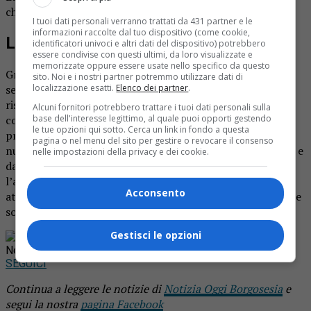
chirurgia generale.
I tuoi dati personali verranno trattati da 431 partner e le
informazioni raccolte dal tuo dispositivo (come cookie,
Le prenotazioni
identificatori univoci e altri dati del dispositivo) potrebbero
essere condivise con questi ultimi, da loro visualizzate e
memorizzate oppure essere usate nello specifico da questo
Grazie a questi specialisti che, al di fuori dell’orario di
sito. Noi e i nostri partner potremmo utilizzare dati di
servizio, si mettono a disposizione delle donne, anche per
localizzazione esatti.
Elenco dei partner
.
rispondere alle loro domande ed offrire una possibilità di
Alcuni fornitori potrebbero trattare i tuoi dati personali sulla
confronto diretto, Igea prosegue la sua missione di
base dell'interesse legittimo, al quale puoi opporti gestendo
le tue opzioni qui sotto. Cerca un link in fondo a questa
prevenzione sul territorio. Per prenotazioni telefonare ai
pagina o nel menu del sito per gestire o revocare il consenso
numeri 0163.248.70 oppure 333.8022.282 dalle 10 alle 12 e
nelle impostazioni della privacy e dei cookie.
dalle 15 alle 17. Tutte le visite sono ad offerta libera:
l’associazione Igea utilizzerà tutte le offerte raccolte per
Acconsento
attivare altri progetti di prevenzione sociale. Si ricorda che
sono obbligatori Green pass e mascherina.
Gestisci le opzioni
Rimani aggiornato seguendoci su Google
News!
SEGUICI
Continua a leggere le notizie di
Notizia Oggi Borgosesia
e
segui la nostra
pagina Facebook