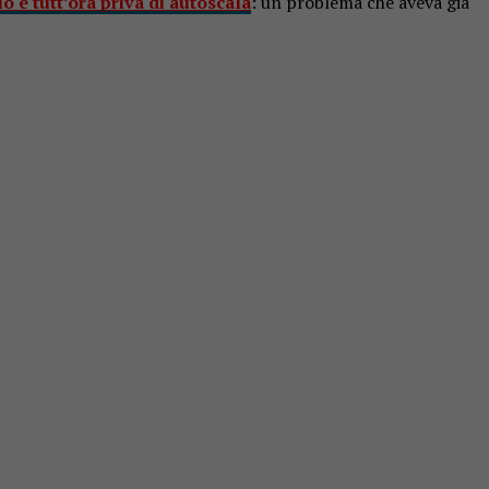
o è tutt’ora priva di autoscala
: un problema che aveva già