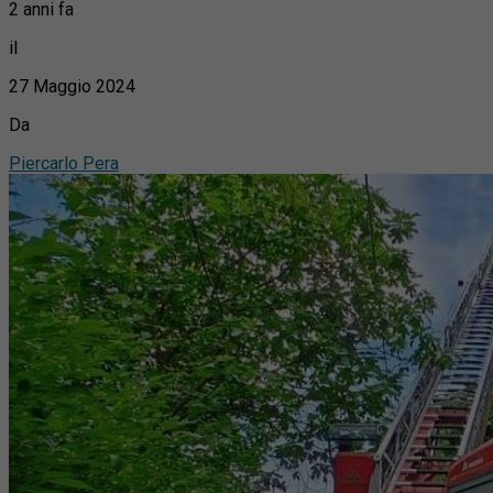
2 anni fa
il
27 Maggio 2024
Da
Piercarlo Pera