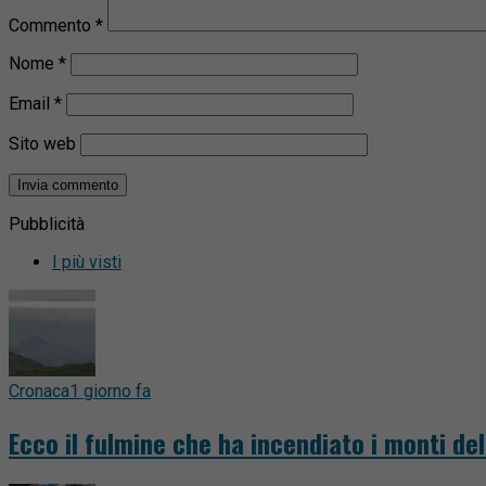
Commento
*
Nome
*
Email
*
Sito web
Pubblicità
I più visti
Cronaca
1 giorno fa
Ecco il fulmine che ha incendiato i monti del