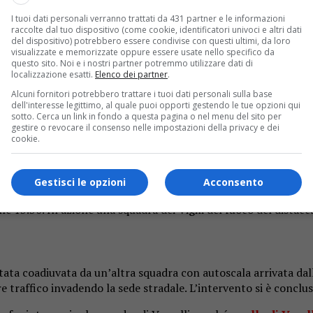
I tuoi dati personali verranno trattati da 431 partner e le informazioni
raccolte dal tuo dispositivo (come cookie, identificatori univoci e altri dati
del dispositivo) potrebbero essere condivise con questi ultimi, da loro
visualizzate e memorizzate oppure essere usate nello specifico da
questo sito. Noi e i nostri partner potremmo utilizzare dati di
localizzazione esatti.
Elenco dei partner
.
Alcuni fornitori potrebbero trattare i tuoi dati personali sulla base
o. Un’operazione in via Caggi ha evitato rischi per chi transita
dell'interesse legittimo, al quale puoi opporti gestendo le tue opzioni qui
sotto. Cerca un link in fondo a questa pagina o nel menu del sito per
gestire o revocare il consenso nelle impostazioni della privacy e dei
gono i vigili del fuoco
cookie.
 domenica 26 maggio, nel territorio di Borgosesia per rimuovere
teva schiantarsi sulla carreggiata, con evidente rischi per chi 
Gestisci le opzioni
Acconsento
le 13.30. In azione una squadra dei Vigili del fuoco del dista
è stata coadiuvata da un’altra squadra con autoscala arrivata da
re traffico invadendo la sede stradale. L’intervento si è conclu