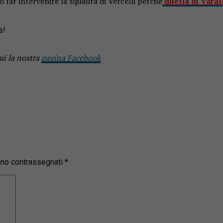
 far intervenire la squadra di Vercelli perché
quella di Varall
s!
ui la nostra
pagina Facebook
sono contrassegnati
*