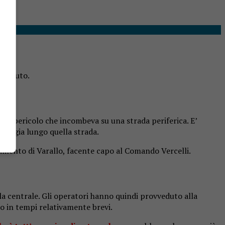
 in auto.
 un pericolo che incombeva su una strada periferica. E’
viaggia lungo quella strada.
ccamento di Varallo, facente capo al Comando Vercelli.
lla centrale. Gli operatori hanno quindi provveduto alla
so in tempi relativamente brevi.