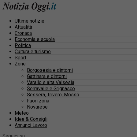
Ultime notizie
Attualità
Cronaca
Economia e scuola
Politica
Cultura e turismo
Sport
Zone
Borgosesia e dintorni
Gattinara e dintorni
Varallo e alta Valsesia
Serravalle e Grignasco
Sessera, Trivero, Mosso
Fuori zona
Novarese
Meteo
Idee & Consigli
Annunci Lavoro
Seguici su