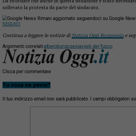
Da ricordare che anche in questa situazione è stato necessario
sollevato la protesta da parte del sindacato.
Rimani aggiornato seguendoci su Google New
SEGUICI
Continua a leggere le notizie di
Notizia Oggi Borgosesia
e seg
Argomenti correlati:
albero
borgosesia
vigili del fuoco
Clicca per commentare
Tu cosa ne pensi?
Il tuo indirizzo email non sarà pubblicato.
I campi obbligatori 