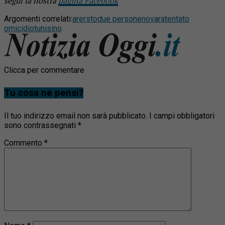
segui la nostra
pagina Facebook
Argomenti correlati:
arersto
due persone
novara
tentato
omicidio
tunisino
Clicca per commentare
Tu cosa ne pensi?
Il tuo indirizzo email non sarà pubblicato.
I campi obbligatori
sono contrassegnati
*
Commento
*