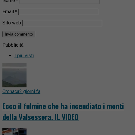
Nome
*
Email
*
Sito web
Pubblicità
I più visti
Cronaca
2 giorni fa
Ecco il fulmine che ha incendiato i monti
della Valsessera. IL VIDEO