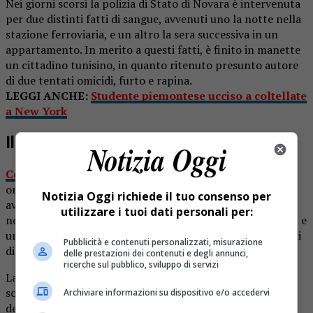
Nei giorni scorsi la polizia di Stato di Novara è intervenuta
per due distinti fatti di sangue, avvenuti uno la notte nella
stazione ferroviaria, e un altro la sera successiva in un
appartamento. In merito a questi fatti, è finito in manette
un cittadino tunisino, in quanto ritenuto presunto autore
di due tentati omicidi, furto e rapina.
LEGGI ANCHE:
Studente piemontese ucciso a coltellate
a New York
Il primo episodio
Come riporta Prima Novara
, quella notte, tre ragazzi di
origine nordafricana si trovavano in stazione e avevano
Notizia Oggi richiede il tuo consenso per
avvicinato due ragazzi pakistani. Poco dopo, forse perché
utilizzare i tuoi dati personali per:
non avevano ottenuto dei soldi, sottraevano una catenina e
uno zaino ai pakistani, non prima di aver sferrato più colpi
Pubblicità e contenuti personalizzati, misurazione
di coltello ad uno dei due.
delle prestazioni dei contenuti e degli annunci,
ricerche sul pubblico, sviluppo di servizi
La vittima, sorretta dall’amico, attraverso il
sottopassaggio, si accasciava vicino al muretto nei pressi
Archiviare informazioni su dispositivo e/o accedervi
dell’edicola e subito dopo giungevano i soccorsi.