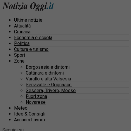
Ultime notizie
Attualità
Cronaca
Economia e scuola
Politica
Cultura e turismo
Sport
Zone
Borgosesia e dintorni
Gattinara e dintorni
Varallo e alta Valsesia
Serravalle e Grignasco
Sessera, Trivero, Mosso
Fuori zona
Novarese
Meteo
Idee & Consigli
Annunci Lavoro
Seguici su