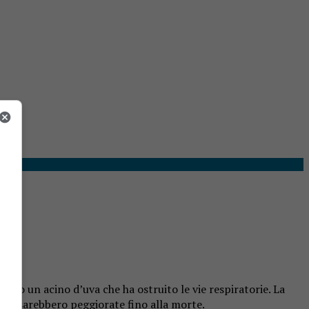
ato un acino d’uva che ha ostruito le vie respiratorie. La
però sarebbero peggiorate fino alla morte.