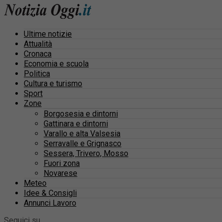
Ultime notizie
Attualità
Cronaca
Economia e scuola
Politica
Cultura e turismo
Sport
Zone
Borgosesia e dintorni
Gattinara e dintorni
Varallo e alta Valsesia
Serravalle e Grignasco
Sessera, Trivero, Mosso
Fuori zona
Novarese
Meteo
Idee & Consigli
Annunci Lavoro
Seguici su