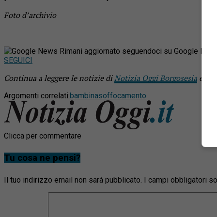
Foto d’archivio
Rimani aggiornato seguendoci su Google New
SEGUICI
Continua a leggere le notizie di
Notizia Oggi Borgosesia
e seg
Argomenti correlati:
bambina
soffocamento
Clicca per commentare
Tu cosa ne pensi?
Il tuo indirizzo email non sarà pubblicato.
I campi obbligatori 