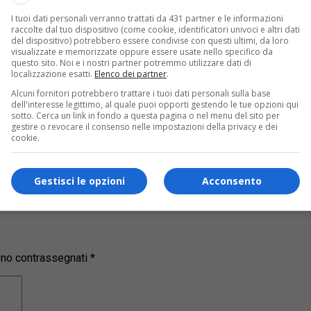
I tuoi dati personali verranno trattati da 431 partner e le informazioni
raccolte dal tuo dispositivo (come cookie, identificatori univoci e altri dati
del dispositivo) potrebbero essere condivise con questi ultimi, da loro
visualizzate e memorizzate oppure essere usate nello specifico da
questo sito. Noi e i nostri partner potremmo utilizzare dati di
s!
localizzazione esatti.
Elenco dei partner
.
Alcuni fornitori potrebbero trattare i tuoi dati personali sulla base
dell'interesse legittimo, al quale puoi opporti gestendo le tue opzioni qui
ui la nostra
pagina Facebook
sotto. Cerca un link in fondo a questa pagina o nel menu del sito per
gestire o revocare il consenso nelle impostazioni della privacy e dei
cookie.
Gestisci le opzioni
Acconsento
sono contrassegnati
*