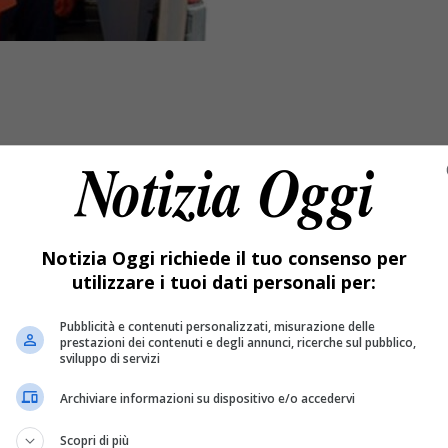
Notizia Oggi richiede il tuo consenso per
utilizzare i tuoi dati personali per:
Pubblicità e contenuti personalizzati, misurazione delle
so a Milano.
prestazioni dei contenuti e degli annunci, ricerche sul pubblico,
sviluppo di servizi
Archiviare informazioni su dispositivo e/o accedervi
nni è stata portata di corsa in pronto soccorso dopo aver mangi
torio, il personale medico è intervenuto subito. Le condizioni 
Scopri di più