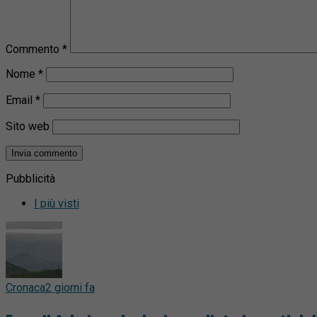
Commento
*
Nome
*
Email
*
Sito web
Pubblicità
I più visti
Cronaca
2 giorni fa