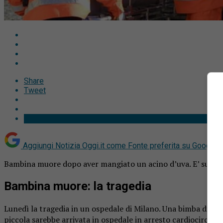
Share
Tweet
Aggiungi Notizia Oggi.it come
Fonte preferita su Google
Bambina muore dopo aver mangiato un acino d’uva. E’ succes
Bambina muore: la tragedia
Lunedì la tragedia in un ospedale di Milano. Una bimba di 3 a
piccola sarebbe arrivata in ospedale in arresto cardiocircola