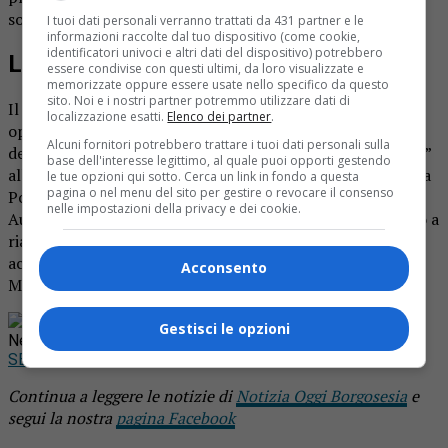
sorveglianza della mamma.
I tuoi dati personali verranno trattati da 431 partner e le
informazioni raccolte dal tuo dispositivo (come cookie,
identificatori univoci e altri dati del dispositivo) potrebbero
L’allarme
essere condivise con questi ultimi, da loro visualizzate e
memorizzate oppure essere usate nello specifico da questo
sito. Noi e i nostri partner potremmo utilizzare dati di
Il tranviere ha dato l’allarme chiamando la Centrale
localizzazione esatti.
Elenco dei partner
.
operativa della Polizia municipale, mentre la Sala radio
Alcuni fornitori potrebbero trattare i tuoi dati personali sulla
della Questura aveva appena diramato il “pregasi ricerche”
base dell'interesse legittimo, al quale puoi opporti gestendo
alle pattuglie sul territorio. Gli Agenti della pattuglia della
le tue opzioni qui sotto. Cerca un link in fondo a questa
pagina o nel menu del sito per gestire o revocare il consenso
Polizia Municipale Aurora 13, in servizio nel quartiere
nelle impostazioni della privacy e dei cookie.
Aurora/Valdiocco/Madonna del Pilone, hanno provveduto a
riaffidare il piccolo alla mamma che l’ha raggiunto,
accompagnata da un’altra pattuglia della Polizia
Acconsento
Municipale Torino del Reparto Radiomobile.
Rimani aggiornato seguendoci su Google
Gestisci le opzioni
News!
SEGUICI
Continua a leggere le notizie di
Notizia Oggi Borgosesia
e
segui la nostra
pagina Facebook