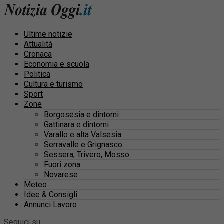
Ultime notizie
Attualità
Cronaca
Economia e scuola
Politica
Cultura e turismo
Sport
Zone
Borgosesia e dintorni
Gattinara e dintorni
Varallo e alta Valsesia
Serravalle e Grignasco
Sessera, Trivero, Mosso
Fuori zona
Novarese
Meteo
Idee & Consigli
Annunci Lavoro
Seguici su