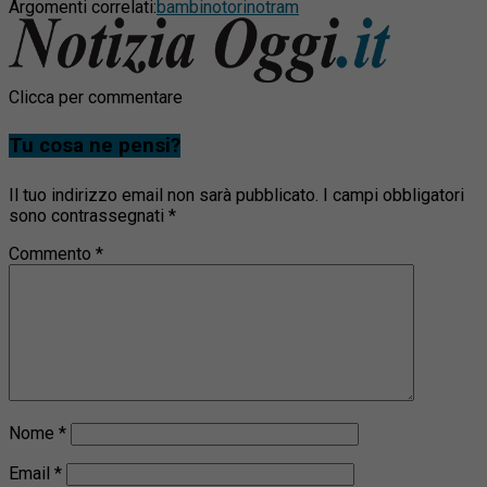
Argomenti correlati:
bambino
torino
tram
Clicca per commentare
Tu cosa ne pensi?
Il tuo indirizzo email non sarà pubblicato.
I campi obbligatori
sono contrassegnati
*
Commento
*
Nome
*
Email
*