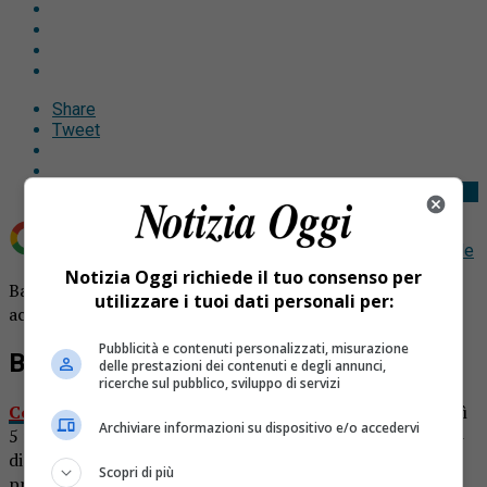
Share
Tweet
Aggiungi Notizia Oggi.it come
Fonte preferita su Google
Notizia Oggi richiede il tuo consenso per
Bambino di 5 anni ritrovato da solo al capolinea. E’
utilizzare i tuoi dati personali per:
accaduto martedì 5 marzo a Torino.
Pubblicità e contenuti personalizzati, misurazione
Bambino di 5 anni ritrovato
delle prestazioni dei contenuti e degli annunci,
ricerche sul pubblico, sviluppo di servizi
Come riporta la Nuova Periferia
, nella serata di martedì
Archiviare informazioni su dispositivo e/o accedervi
5 marzo, intorno alle 19.30, giunti al capolinea del tram 4
di Falchera, a Torino, il conducente si è accorto della
Scopri di più
presenza del bambino, 5 anni, autistico, sfuggito alla