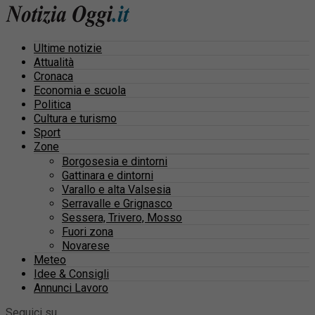
Ultime notizie
Attualità
Cronaca
Economia e scuola
Politica
Cultura e turismo
Sport
Zone
Borgosesia e dintorni
Gattinara e dintorni
Varallo e alta Valsesia
Serravalle e Grignasco
Sessera, Trivero, Mosso
Fuori zona
Novarese
Meteo
Idee & Consigli
Annunci Lavoro
Seguici su