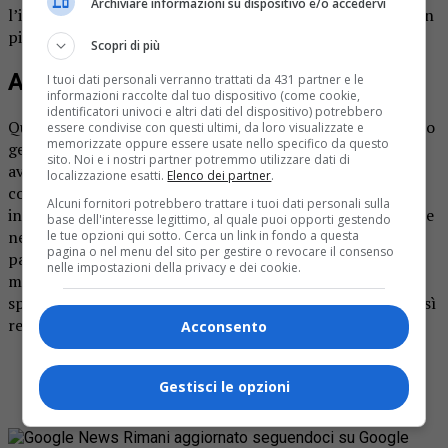
Archiviare informazioni su dispositivo e/o accedervi
l’intervento del carro attrezzi per rimuovere il mezzo, non
più marciante.
Scopri di più
Animali selvatici
I tuoi dati personali verranno trattati da 431 partner e le
informazioni raccolte dal tuo dispositivo (come cookie,
identificatori univoci e altri dati del dispositivo) potrebbero
Questa non è la prima volta che si verificano fatti di questo
essere condivise con questi ultimi, da loro visualizzate e
memorizzate oppure essere usate nello specifico da questo
genere. Gli animali selvatici ormai da qualche tempo si
sito. Noi e i nostri partner potremmo utilizzare dati di
avvicinano sempre più ai centri abitati e alle vie di
localizzazione esatti.
Elenco dei partner
.
comunicazione diventando spesso anche vittime di
Alcuni fornitori potrebbero trattare i tuoi dati personali sulla
incidente. Occorre dunque prestare particolare attenzione
base dell'interesse legittimo, al quale puoi opporti gestendo
nel momento in cui si percorre strade di notte, in
le tue opzioni qui sotto. Cerca un link in fondo a questa
pagina o nel menu del sito per gestire o revocare il consenso
particolare nelle ore notturne e in particolari condizioni
nelle impostazioni della privacy e dei cookie.
meteo. Il rischio di incontrare animali selvatici che
spaventati possono anche attraversare le strade non è così
remoto.
Acconsento
Gestisci le opzioni
Rimani aggiornato seguendoci su Google