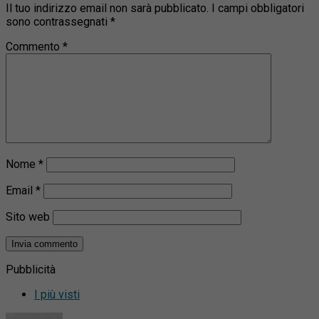
Il tuo indirizzo email non sarà pubblicato.
I campi obbligatori
sono contrassegnati
*
Commento
*
Nome
*
Email
*
Sito web
Pubblicità
I più visti