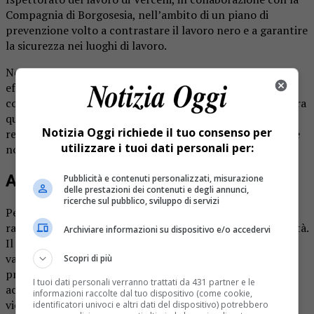
Compagnia di Borgosesia, nell’ambito di un piano di
prevenzione volto a contrastare il lavoro nero e a garantire
la sicurezza nei luoghi di lavoro.
Nel corso delle ultime settimane, i militari hanno
effettuato una serie di ispezioni presso diverse attività
commerciali della zona, riscontrando varie irregolarità. Tra
queste, l’impiego di manodopera straniera non
Notizia Oggi richiede il tuo consenso per
regolarizzata, gravi carenze documentali e violazioni delle
utilizzare i tuoi dati personali per:
normative sulla sicurezza.
Attività sospese per inadempienze
Pubblicità e contenuti personalizzati, misurazione
delle prestazioni dei contenuti e degli annunci,
ricerche sul pubblico, sviluppo di servizi
Per esempio, una rivendita di frutta e verdura è stata
raggiunta da un provvedimento di sospensione dell’attività.
Archiviare informazioni su dispositivo e/o accedervi
Il motivo: la mancata redazione del Documento di
valutazione dei rischi (Dvr), obbligatorio per legge. Il
Scopri di più
provvedimento, di natura amministrativa, è stato
I tuoi dati personali verranno trattati da 431 partner e le
accompagnato da una prescrizione per sanare la
informazioni raccolte dal tuo dispositivo (come cookie,
violazione.
identificatori univoci e altri dati del dispositivo) potrebbero