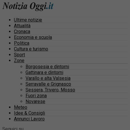
Ultime notizie
Attualità
Cronaca
Economia e scuola
Politica
Cultura e turismo
Sport
Zone
Borgosesia e dintorni
Gattinara e dintorni
Varallo e alta Valsesia
Serravalle e Grignasco
Sessera, Trivero, Mosso
Fuori zona
Novarese
Meteo
Idee & Consigli
Annunci Lavoro
Seguici su