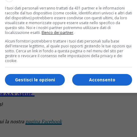
domenica 9 ottobre, è crollato un tratto del cavalcavia XXV Ap
I tuoi dati personali verranno trattati da 431 partner e le informazioni
scita dalla città.
raccolte dal tuo dispositivo (come cookie, identificatori univoci e altri dati
del dispositivo) potrebbero essere condivise con questi ultimi, da loro
inita con la sua vettura nella voragine che si è aperta. Soccor
visualizzate e memorizzate oppure essere usate nello specifico da
questo sito. Noi e i nostri partner potremmo utilizzare dati di
ni.
localizzazione esatti.
Elenco dei partner
.
 cavalcavia
Alcuni fornitori potrebbero trattare i tuoi dati personali sulla base
dell'interesse legittimo, al quale puoi opporti gestendo le tue opzioni qui
sotto. Cerca un link in fondo a questa pagina o nel menu del sito per
gestire o revocare il consenso nelle impostazioni della privacy e dei
cookie.
si è fermata poco prima di finirci dentro.
le di Novara. Il cavalcavia è stato ovviamente chiuso ed è blocc
Gestisci le opzioni
Acconsento
bile che, dovendo fare verifiche tecniche, la viabilità resterà 
via XXV Aprile”
s!
ui la nostra
pagina Facebook