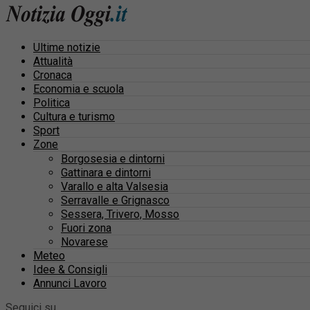
Ultime notizie
Attualità
Cronaca
Economia e scuola
Politica
Cultura e turismo
Sport
Zone
Borgosesia e dintorni
Gattinara e dintorni
Varallo e alta Valsesia
Serravalle e Grignasco
Sessera, Trivero, Mosso
Fuori zona
Novarese
Meteo
Idee & Consigli
Annunci Lavoro
Seguici su