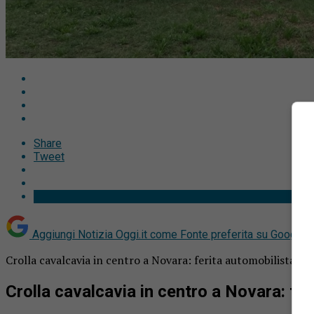
Share
Tweet
Aggiungi Notizia Oggi.it come
Fonte preferita su Google
Crolla cavalcavia in centro a Novara: ferita automobilista. Pau
Crolla cavalcavia in centro a Novara: fer