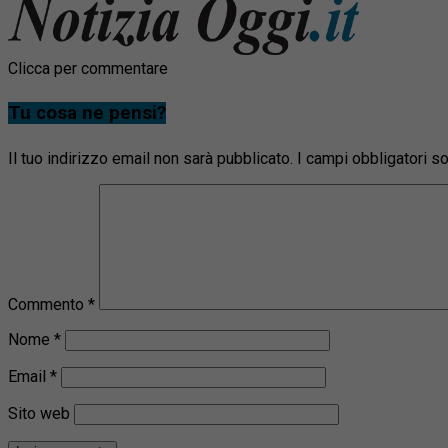
Clicca per commentare
Tu cosa ne pensi?
Il tuo indirizzo email non sarà pubblicato.
I campi obbligatori 
Commento
*
Nome
*
Email
*
Sito web