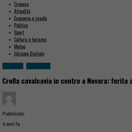
Cronaca
Attualità
Economia e scuola
Politica
Sport
Cultura e turismo
Meteo
Edizione Digitale
Cronaca
Novarese
Crolla cavalcavia in centro a Novara: ferita
Pubblicato
4 anni fa