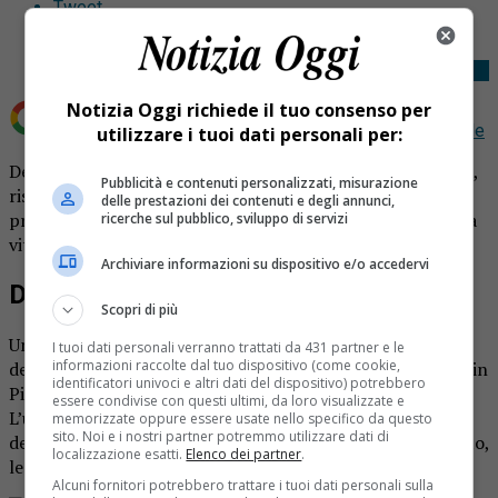
Tweet
Notizia Oggi richiede il tuo consenso per
Aggiungi Notizia Oggi.it come
Fonte preferita su Google
utilizzare i tuoi dati personali per:
Decessi coronavirus in Piemonte: oggi un uomo di 68 anni,
Pubblicità e contenuti personalizzati, misurazione
risultato positivo al test per il coronavirus oltre a
delle prestazioni dei contenuti e degli annunci,
presentare altre gravi problematiche di salute, ha perso la
ricerche sul pubblico, sviluppo di servizi
vita.
Archiviare informazioni su dispositivo e/o accedervi
Decessi coronavirus, 21 vittime
Scopri di più
Un uomo di 68 anni, ricoverato all’ospedale di Cuneo, è
I tuoi dati personali verranno trattati da 431 partner e le
informazioni raccolte dal tuo dispositivo (come cookie,
deceduto poche ore fa. Si tratta del ventunesimo decesso in
identificatori univoci e altri dati del dispositivo) potrebbero
Piemonte in presenza di positività al nuovo coronavirus.
essere condivise con questi ultimi, da loro visualizzate e
L’uomo presentava un quadro complessivo di salute
memorizzate oppure essere usate nello specifico da questo
sito. Noi e i nostri partner potremmo utilizzare dati di
definito dai sanitari “compromesso”. Risultano 501, intanto,
localizzazione esatti.
Elenco dei partner
.
le persone contagiate all’interno della regione.
Alcuni fornitori potrebbero trattare i tuoi dati personali sulla