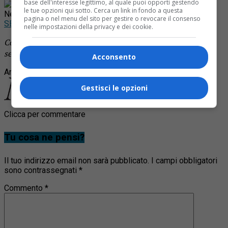
base dell'interesse legittimo, al quale puoi opporti gestendo
Rimani aggiornato seguendoci su Google
le tue opzioni qui sotto. Cerca un link in fondo a questa
News!
pagina o nel menu del sito per gestire o revocare il consenso
SEGUICI
nelle impostazioni della privacy e dei cookie.
Continua a leggere le notizie di
Notizia Oggi Borgosesia
e
segui la nostra
pagina Facebook
Acconsento
Argomenti correlati:
coronavirus
decessi
piemonte
Gestisci le opzioni
Clicca per commentare
Tu cosa ne pensi?
Il tuo indirizzo email non sarà pubblicato.
I campi obbligatori
sono contrassegnati
*
Commento
*