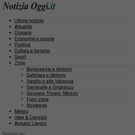
Ultime notizie
Attualità
Cronaca
Economia e scuola
Politica
Cultura e turismo
Sport
Zone
Borgosesia e dintorni
Gattinara e dintorni
Varallo e alta Valsesia
Serravalle e Grignasco
Sessera, Trivero, Mosso
Fuori zona
Novarese
Meteo
Idee & Consigli
Annunci Lavoro
Seguici su