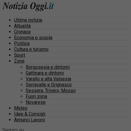
Ultime notizie
Attualità
Cronaca
Economia e scuola
Politica
Cultura e turismo
Sport
Zone
Borgosesia e dintorni
Gattinara e dintorni
Varallo e alta Valsesia
Serravalle e Grignasco
Sessera, Trivero, Mosso
Fuori zona
Novarese
Meteo
Idee & Consigli
Annunci Lavoro
Seguici su