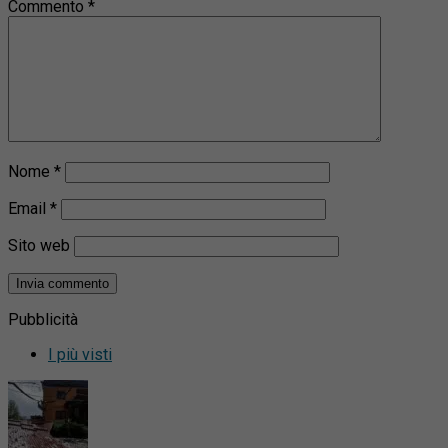
Commento
*
Nome
*
Email
*
Sito web
Pubblicità
I più visti