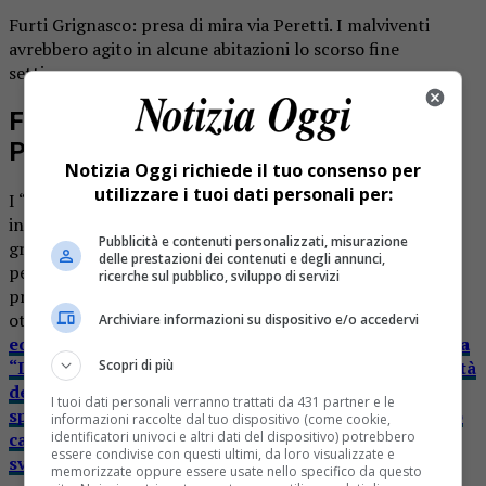
Furti Grignasco: presa di mira via Peretti. I malviventi
avrebbero agito in alcune abitazioni lo scorso fine
settimana.
Furti Grignasco: presa di mira via
Peretti
Notizia Oggi richiede il tuo consenso per
utilizzare i tuoi dati personali per:
I “topi d’appartamento” avrebbero colpito in via Peretti e
in via Verdi. A segnalare la situazione sono stati alcuni
Pubblicità e contenuti personalizzati, misurazione
grignaschesi che hanno anche utilizzato i social network
delle prestazioni dei contenuti e degli annunci,
per avvertire altri concittadini. Questa non sarebbe la
ricerche sul pubblico, sviluppo di servizi
prima volta che il paese rimane vittima di furti. Lo scorso
ottobre ignoti avevano preso di mira la
tabaccheria
Archiviare informazioni su dispositivo e/o accedervi
edicola presente accanto al peso pubblico e la pizzeria
Scopri di più
“La Fenice” creando gravi conseguenze alle due attività
del paese.
Ad aprile infine il clamoroso colp
o allo
I tuoi dati personali verranno trattati da 431 partner e le
sportello bancario in piazza Cacciami. In quest’ultimo
informazioni raccolte dal tuo dispositivo (come cookie,
identificatori univoci e altri dati del dispositivo) potrebbero
caso era stato fatto esplodere persino il bancomat
essere condivise con questi ultimi, da loro visualizzate e
svegliando alcuni grignaschesi nel cuore della notte.
memorizzate oppure essere usate nello specifico da questo