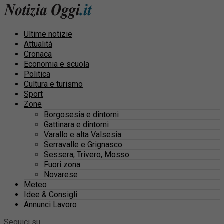
Ultime notizie
Attualità
Cronaca
Economia e scuola
Politica
Cultura e turismo
Sport
Zone
Borgosesia e dintorni
Gattinara e dintorni
Varallo e alta Valsesia
Serravalle e Grignasco
Sessera, Trivero, Mosso
Fuori zona
Novarese
Meteo
Idee & Consigli
Annunci Lavoro
Seguici su