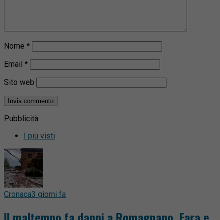
Nome
*
Email
*
Sito web
Pubblicità
I più visti
Cronaca
3 giorni fa
Il maltempo fa danni a Romagnano, Fara e