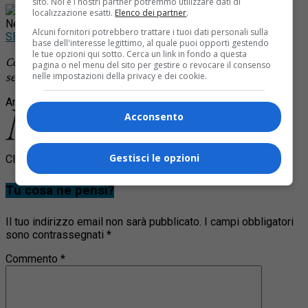
sito. Noi e i nostri partner potremmo utilizzare dati di
Rimani aggiornato seguendoci su Google
localizzazione esatti.
Elenco dei partner
.
News!
Alcuni fornitori potrebbero trattare i tuoi dati personali sulla
SEGUICI
base dell'interesse legittimo, al quale puoi opporti gestendo
le tue opzioni qui sotto. Cerca un link in fondo a questa
Continua a leggere le notizie di
Notizia Oggi Borgosesia
e
pagina o nel menu del sito per gestire o revocare il consenso
segui la nostra
pagina Facebook
nelle impostazioni della privacy e dei cookie.
Argomenti correlati:
furti
grignasco
via peretti
Acconsento
Gestisci le opzioni
Clicca per commentare
Tu cosa ne pensi?
Il tuo indirizzo email non sarà pubblicato.
I campi obbligatori
sono contrassegnati
*
Commento
*