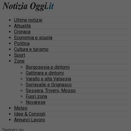
Ultime notizie
Attualità
Cronaca
Economia e scuola
Politica
Cultura e turismo
Sport
Zone
Borgosesia e dintorni
Gattinara e dintorni
Varallo e alta Valsesia
Serravalle e Grignasco
Sessera, Trivero, Mosso
Fuori zona
Novarese
Meteo
Idee & Consigli
Annunci Lavoro
Seguici su