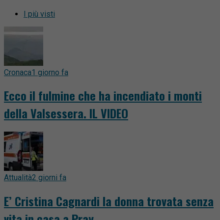
I più visti
Cronaca
1 giorno fa
Ecco il fulmine che ha incendiato i monti
della Valsessera. IL VIDEO
Attualità
2 giorni fa
E’ Cristina Cagnardi la donna trovata senza
vita in casa a Pray