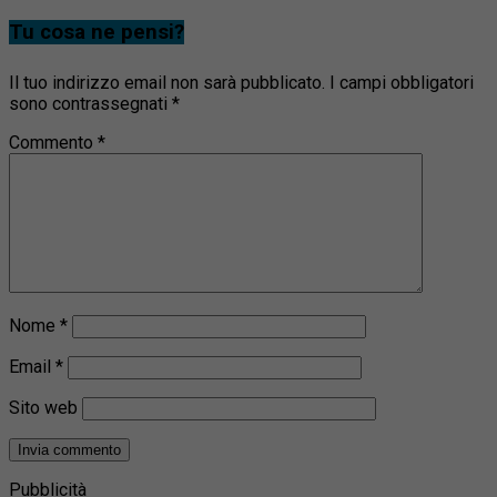
Tu cosa ne pensi?
Il tuo indirizzo email non sarà pubblicato.
I campi obbligatori
sono contrassegnati
*
Commento
*
Nome
*
Email
*
Sito web
Pubblicità