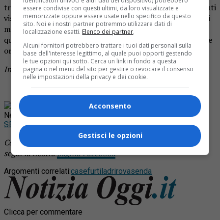
identificatori univoci e altri dati del dispositivo) potrebbero
tre colpi, tutti in successione. E in un caso i ladri erano stati
essere condivise con questi ultimi, da loro visualizzate e
memorizzate oppure essere usate nello specifico da questo
visti scappare da una anziana. E ancora qualche giorno fa i
sito. Noi e i nostri partner potremmo utilizzare dati di
malviventi avevano colpito invece in zona a
Grignasco
. In
localizzazione esatti.
Elenco dei partner
.
questo periodo l’attenzione rimane alta, soprattutto nelle
Alcuni fornitori potrebbero trattare i tuoi dati personali sulla
ore del tardo pomeriggio quando inizia a calare il buio.
base dell'interesse legittimo, al quale puoi opporti gestendo
le tue opzioni qui sotto. Cerca un link in fondo a questa
Immagine di repertorio
pagina o nel menu del sito per gestire o revocare il consenso
nelle impostazioni della privacy e dei cookie.
Acconsento
Rimani aggiornato seguendoci su Google
News!
SEGUICI
Gestisci le opzioni
Continua a leggere le notizie di
Notizia Oggi Borgosesia
e
segui la nostra
pagina Facebook
Argomenti correlati:
case
furti
ladri
rovasenda
Clicca per commentare