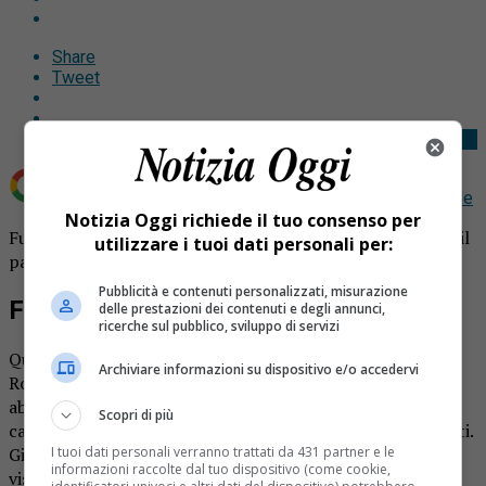
Share
Tweet
Aggiungi Notizia Oggi.it come
Fonte preferita su Google
Notizia Oggi richiede il tuo consenso per
Furti Rovasenda: un finesettimana di preoccupazioni per il
utilizzare i tuoi dati personali per:
paese.
Pubblicità e contenuti personalizzati, misurazione
Furti Rovasenda nel finesettimana
delle prestazioni dei contenuti e degli annunci,
ricerche sul pubblico, sviluppo di servizi
Quello di inizio mese è stato un fine settimana di allerta a
Archiviare informazioni su dispositivo e/o accedervi
Rovasenda: diversi gli episodi di furto avvenuti nelle
abitazioni di Rovasenda. Le indagini sono condotte dai
Scopri di più
carabinieri, ancora da quantificare il bottino dei malviventi.
I tuoi dati personali verranno trattati da 431 partner e le
Già la zona di
Brusnengo
qualche giorno prima era stata
informazioni raccolte dal tuo dispositivo (come cookie,
visitata dai ladri che erano riusciti a mettere a segno ben