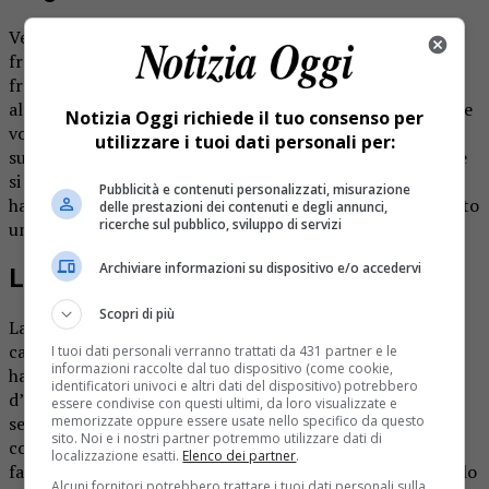
Venerdì un cucciolo di pitbull è stato colpito con una
freccia lanciata da una balestra. L’unica fortuna è che la
freccia si era fermata a pochi centimetri dalla vena aorta,
altrimenti l’animale sarebbe morto dissanguato. «Neppure
Notizia Oggi richiede il tuo consenso per
voglio pensarci – spiega la proprietaria -. Ma quanto
utilizzare i tuoi dati personali per:
successo è assurdo. La freccia è entrata tra spalla e collo e
si è fermata appena prima del cuore. E’ un episodio che ci
Pubblicità e contenuti personalizzati, misurazione
ha davvero scioccato. Neppure il veterinario aveva mai visto
delle prestazioni dei contenuti e degli annunci,
ricerche sul pubblico, sviluppo di servizi
una crudeltà del genere».
Archiviare informazioni su dispositivo e/o accedervi
La vicenda
Scopri di più
La padrona è tornata a casa a mezzogiorno e ha trovato il
cane con la freccia al collo. Non ci ha pensato un attimo e
I tuoi dati personali verranno trattati da 431 partner e le
informazioni raccolte dal tuo dispositivo (come cookie,
ha portato l’animale dal veterinario dove è stato operato
identificatori univoci e altri dati del dispositivo) potrebbero
d’urgenza. Direttamente il veterinario ha presentato la
essere condivise con questi ultimi, da loro visualizzate e
memorizzate oppure essere usate nello specifico da questo
segnalazione agli organi preposti che adesso avvieranno i
sito. Noi e i nostri partner potremmo utilizzare dati di
controlli del caso. Impossibile capire se il gesto sia stato
localizzazione esatti.
Elenco dei partner
.
fatto apposta, o se invece è stato un errore. Ma un cucciolo
Alcuni fornitori potrebbero trattare i tuoi dati personali sulla