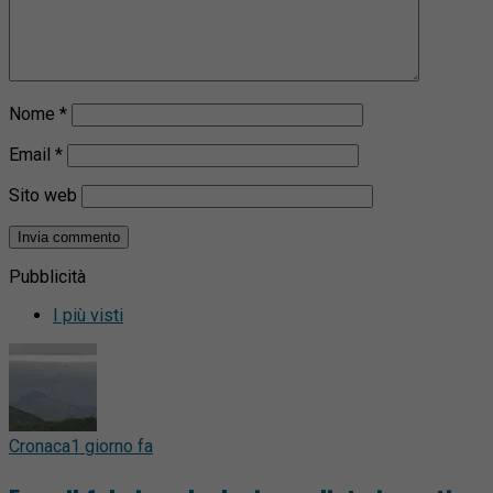
Nome
*
Email
*
Sito web
Pubblicità
I più visti
Cronaca
1 giorno fa