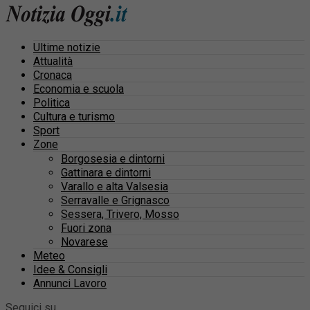
Ultime notizie
Attualità
Cronaca
Economia e scuola
Politica
Cultura e turismo
Sport
Zone
Borgosesia e dintorni
Gattinara e dintorni
Varallo e alta Valsesia
Serravalle e Grignasco
Sessera, Trivero, Mosso
Fuori zona
Novarese
Meteo
Idee & Consigli
Annunci Lavoro
Seguici su