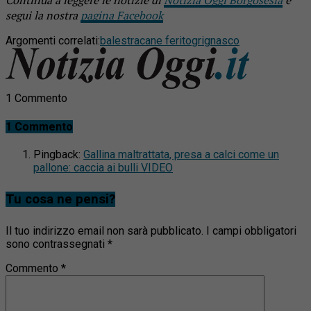
Continua a leggere le notizie di
Notizia Oggi Borgosesia
e
segui la nostra
pagina Facebook
Argomenti correlati:
balestra
cane ferito
grignasco
1 Commento
1 Commento
Pingback:
Gallina maltrattata, presa a calci come un
pallone: caccia ai bulli VIDEO
Tu cosa ne pensi?
Il tuo indirizzo email non sarà pubblicato.
I campi obbligatori
sono contrassegnati
*
Commento
*