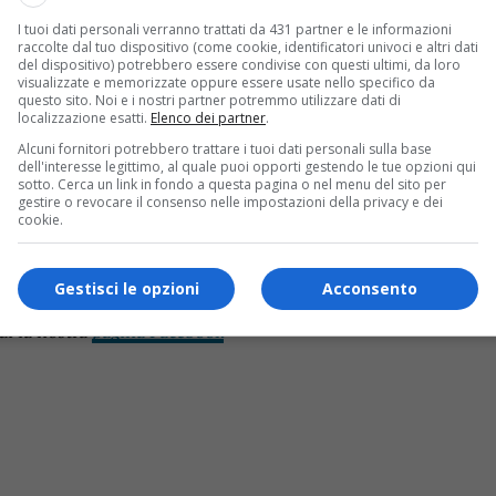
ppatosi all’interno di un palazzo di via Arnaldo da Brescia. Si 
I tuoi dati personali verranno trattati da 431 partner e le informazioni
. Violinista, era presidente di una scuola di musica.
Lo ripor
raccolte dal tuo dispositivo (come cookie, identificatori univoci e altri dati
del dispositivo) potrebbero essere condivise con questi ultimi, da loro
ti Antonio e Biagio”: era un batterista della stessa scuola, c
visualizzate e memorizzate oppure essere usate nello specifico da
questo sito. Noi e i nostri partner potremmo utilizzare dati di
46 anni morta intossicata
localizzazione esatti.
Elenco dei partner
.
Alcuni fornitori potrebbero trattare i tuoi dati personali sulla base
dell'interesse legittimo, al quale puoi opporti gestendo le tue opzioni qui
sotto. Cerca un link in fondo a questa pagina o nel menu del sito per
gestire o revocare il consenso nelle impostazioni della privacy e dei
daco di Montegrosso Marco Curto – Un’insegnante che lascia un b
cookie.
nell’ambito musicale a favore dei ragazzi al di là dell’orario d
s!
Gestisci le opzioni
Acconsento
ui la nostra
pagina Facebook