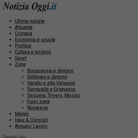
Ultime notizie
Attualità
Cronaca
Economia e scuola
Politica
Cultura e turismo
Sport
Zone
Borgosesia e dintorni
Gattinara e dintorni
Varallo e alta Valsesia
Serravalle e Grignasco
Sessera, Trivero, Mosso
Fuori zona
Novarese
Meteo
Idee & Consigli
Annunci Lavoro
Seguici su