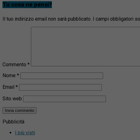
Tu cosa ne pensi?
Il tuo indirizzo email non sarà pubblicato.
I campi obbligatori 
Commento
*
Nome
*
Email
*
Sito web
Pubblicità
I più visti