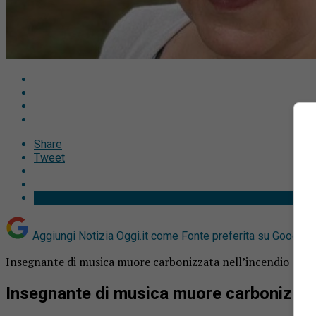
Share
Tweet
Aggiungi Notizia Oggi.it come
Fonte preferita su Google
Insegnante di musica muore carbonizzata nell’incendio della
Insegnante di musica muore carbonizzata