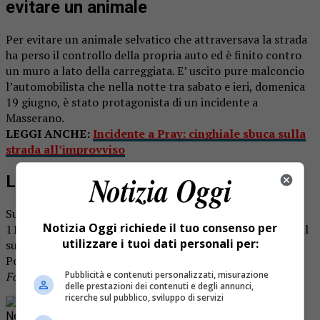
evitare un animale
Per evitare un animale selvatico che attraversava la strada
ha perso il controllo della propria auto ed è finito contro
un muro a lato della carreggiata. E’ uscito pure malconcio
l’automobilista che nella notte tra sabato e ieri, domenica
19 giugno, è stato protagonista di un incidente a
Masserano.
LEGGI ANCHE:
Incidente a Pray: cinghiale sbuca sulla
strada all’improvviso
L’intervento dei carabinieri e del 118
Sul posto si sono recati i carabinieri e un’ambulanza del
Notizia Oggi richiede il tuo consenso per
118: l’uomo presentava vari traumi ed è stato necessario il
utilizzare i tuoi dati personali per:
suo trasporto al pronto soccorso dell’ospedale di
Ponderano. Si tratta di un uomo sulla quarantina.
Foto d’archivio
Pubblicità e contenuti personalizzati, misurazione
delle prestazioni dei contenuti e degli annunci,
ricerche sul pubblico, sviluppo di servizi
Rimani aggiornato seguendoci su Google
News!