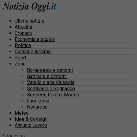
Ultime notizie
Attualità
Cronaca
Economia e scuola
Politica
Cultura e turismo
Sport
Zone
Borgosesia e dintorni
Gattinara e dintorni
Varallo e alta Valsesia
Serravalle e Grignasco
Sessera, Trivero, Mosso
Fuori zona
Novarese
Meteo
Idee & Consigli
Annunci Lavoro
Seguici su