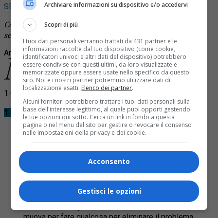
Archiviare informazioni su dispositivo e/o accedervi
SEGUICI
Continua a leggere le notizie di
Notizia Oggi Borgosesia
e
Scopri di più
segui la nostra
pagina Facebook
I tuoi dati personali verranno trattati da 431 partner e le
informazioni raccolte dal tuo dispositivo (come cookie,
Argomenti correlati:
animale
auto
incidente
masserano
muro
identificatori univoci e altri dati del dispositivo) potrebbero
essere condivise con questi ultimi, da loro visualizzate e
memorizzate oppure essere usate nello specifico da questo
sito. Noi e i nostri partner potremmo utilizzare dati di
localizzazione esatti.
Elenco dei partner
.
1 Commento
Alcuni fornitori potrebbero trattare i tuoi dati personali sulla
base dell'interesse legittimo, al quale puoi opporti gestendo
1 Commento
le tue opzioni qui sotto. Cerca un link in fondo a questa
pagina o nel menu del sito per gestire o revocare il consenso
nelle impostazioni della privacy e dei cookie.
Acconsento
Erberto
20 Giugno 2022 at 8:05
Gestisci le opzioni
La gente continua ad avere incidenti a causa dei troppi
animali selvatici, e non c’è una sola istituzione che si
muova per fare qualcosa per eliminare il problema.