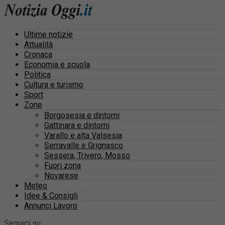
Ultime notizie
Attualità
Cronaca
Economia e scuola
Politica
Cultura e turismo
Sport
Zone
Borgosesia e dintorni
Gattinara e dintorni
Varallo e alta Valsesia
Serravalle e Grignasco
Sessera, Trivero, Mosso
Fuori zona
Novarese
Meteo
Idee & Consigli
Annunci Lavoro
Seguici su