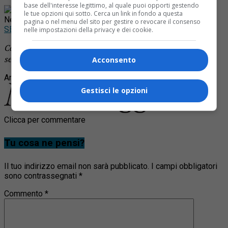
base dell'interesse legittimo, al quale puoi opporti gestendo
Rimani aggiornato seguendoci su Google
le tue opzioni qui sotto. Cerca un link in fondo a questa
News!
pagina o nel menu del sito per gestire o revocare il consenso
SEGUICI
nelle impostazioni della privacy e dei cookie.
Continua a leggere le notizie di
Notizia Oggi Borgosesia
e
segui la nostra
pagina Facebook
Acconsento
Argomenti correlati:
assessore
lutto
morto
Gestisci le opzioni
Clicca per commentare
Tu cosa ne pensi?
Il tuo indirizzo email non sarà pubblicato.
I campi obbligatori
sono contrassegnati
*
Commento
*