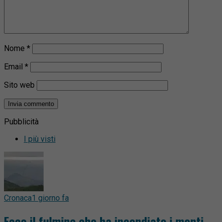
Nome
*
Email
*
Sito web
Pubblicità
I più visti
Cronaca
1 giorno fa
Ecco il fulmine che ha incendiato i monti