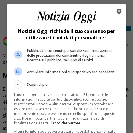
Share
Tweet
Notizia Oggi richiede il tuo consenso per
utilizzare i tuoi dati personali per:
Aggiungi Notizia Oggi.it come
Fonte preferita su Google
Pubblicità e contenuti personalizzati, misurazione
Morto assessore a Vercelli: città in lutto per Andrea
delle prestazioni dei contenuti e degli annunci,
ricerche sul pubblico, sviluppo di servizi
Raineri.
Archiviare informazioni su dispositivo e/o accedervi
Morto assessore vercellese
Scopri di più
E’ una notizia drammatica quella arrivata questa mattina ai
I tuoi dati personali verranno trattati da 431 partner e le
vercellesi. La riporta
Notizia Oggi Vercelli
. Si è spento a soli
informazioni raccolte dal tuo dispositivo (come cookie,
41 anni Andrea Raineri, assessore alle politiche sociali che
identificatori univoci e altri dati del dispositivo) potrebbero
in passato si era occupato anche di istruzione e politiche
essere condivise con questi ultimi, da loro visualizzate e
memorizzate oppure essere usate nello specifico da questo
giovanili. Raineri era noto anche per il suo impegno nel
sito. Noi e i nostri partner potremmo utilizzare dati di
volontariato. A causare il decesso, probabilmente, un
localizzazione esatti.
Elenco dei partner
.
malore improvviso.
Alcuni fornitori potrebbero trattare i tuoi dati personali sulla