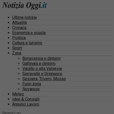
Ultime notizie
Attualità
Cronaca
Economia e scuola
Politica
Cultura e turismo
Sport
Zone
Borgosesia e dintorni
Gattinara e dintorni
Varallo e alta Valsesia
Serravalle e Grignasco
Sessera, Trivero, Mosso
Fuori zona
Novarese
Meteo
Idee & Consigli
Annunci Lavoro
Seguici su