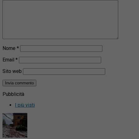
Nome
*
Email
*
Sito web
Pubblicità
I più visti