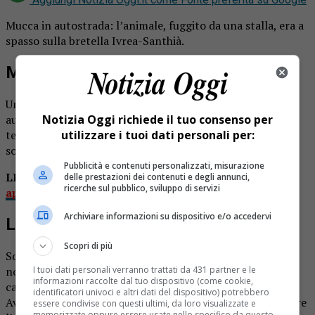
Mucca in autostrada: l’animale, fuggito da una stalla, era a
spasso sulla bretella Ivrea-Santhià.
Mucca in autostrada
Una mucca a passeggio tra le corsie della bretella
Notizia Oggi richiede il tuo consenso per
autostradale Ivrea-Santhià. A segnalare la sua presenza
utilizzare i tuoi dati personali per:
telefonando al 112, nella tarda mattinata di venerdì 11,
sono stati diversi automobilisti.
Pubblicità e contenuti personalizzati, misurazione
LEGGI ANCHE:
Oltre quaranta gatti rinchiusi in
delle prestazioni dei contenuti e degli annunci,
ricerche sul pubblico, sviluppo di servizi
appartamento
Archiviare informazioni su dispositivo e/o accedervi
L’intervento della polizia
Scopri di più
Sono quindi intervenuti gli agenti di polizia stradale che,
I tuoi dati personali verranno trattati da 431 partner e le
non senza fatica, sono riusciti a fare uscire la mucca dalla
informazioni raccolte dal tuo dispositivo (come cookie,
carreggiata attraverso un varco nelle barriere laterali.
identificatori univoci e altri dati del dispositivo) potrebbero
Avvisato dai poliziotti, il proprietario ha potuto recuperare
essere condivise con questi ultimi, da loro visualizzate e
memorizzate oppure essere usate nello specifico da questo