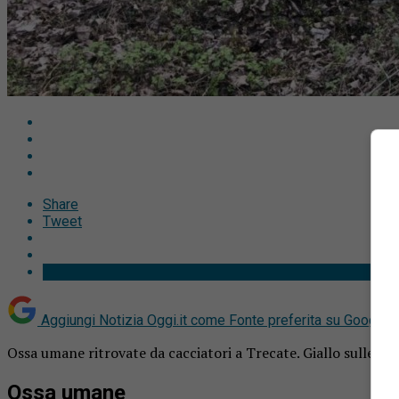
Share
Tweet
Aggiungi Notizia Oggi.it come
Fonte preferita su Google
Ossa umane ritrovate da cacciatori a Trecate. Giallo sulle rive
Ossa umane