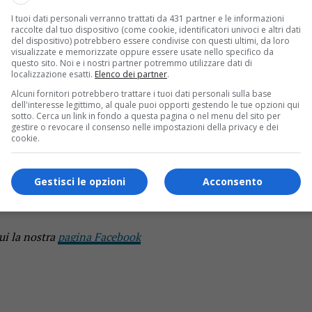
I tuoi dati personali verranno trattati da 431 partner e le informazioni
a di caccia, sono rinvnuti resti umani sulle rive del Ticino, n
raccolte dal tuo dispositivo (come cookie, identificatori univoci e altri dati
fatto la macabra scoperta.
del dispositivo) potrebbero essere condivise con questi ultimi, da loro
visualizzate e memorizzate oppure essere usate nello specifico da
questo sito. Noi e i nostri partner potremmo utilizzare dati di
iara si conferma un sito di eccezionale interesse archeolo
localizzazione esatti.
Elenco dei partner
.
Alcuni fornitori potrebbero trattare i tuoi dati personali sulla base
dell'interesse legittimo, al quale puoi opporti gestendo le tue opzioni qui
sotto. Cerca un link in fondo a questa pagina o nel menu del sito per
gestire o revocare il consenso nelle impostazioni della privacy e dei
 cadavere. L’area è stata transennata. Una squadra specializz
cookie.
Gestisci le opzioni
Acconsento
s!
ui la nostra
pagina Facebook