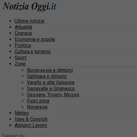
Ultime notizie
Attualità
Cronaca
Economia e scuola
Politica
Cultura e turismo
Sport
Zone
Borgosesia e dintorni
Gattinara e dintorni
Varallo e alta Valsesia
Serravalle e Grignasco
Sessera, Trivero, Mosso
Fuori zona
Novarese
Meteo
Idee & Consigli
Annunci Lavoro
Seguici su