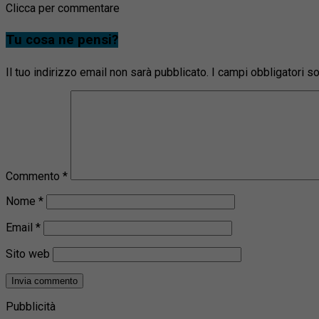
Clicca per commentare
Tu cosa ne pensi?
Il tuo indirizzo email non sarà pubblicato.
I campi obbligatori 
Commento
*
Nome
*
Email
*
Sito web
Pubblicità