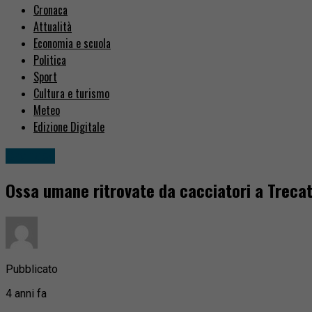
Cronaca
Attualità
Economia e scuola
Politica
Sport
Cultura e turismo
Meteo
Edizione Digitale
Cronaca
Ossa umane ritrovate da cacciatori a Treca
Pubblicato
4 anni fa